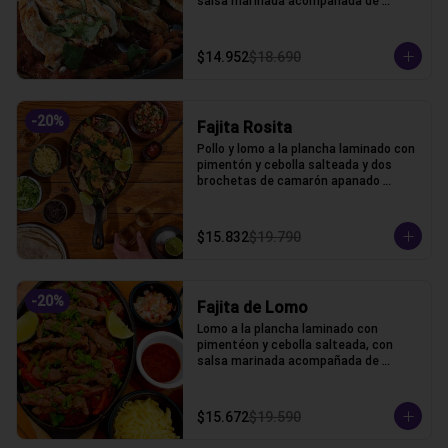
salsa marinada acompañada de 
lechuga, pico de gallo, frijoles, queso y 
tortillas de harina de trigo.
$14.952
$18.690
-
20
%
Fajita Rosita
Pollo y lomo a la plancha laminado con 
pimentón y cebolla salteada y dos 
brochetas de camarón apanado 
acompañada de lechuga, pico de gallo, 
frijoles, queso y tortillas de harina de 
trigo.
$15.832
$19.790
-
20
%
Fajita de Lomo
Lomo a la plancha laminado con 
pimentéon y cebolla salteada, con 
salsa marinada acompañada de 
lechuga, pico de gallo, frijoles, queso y 
tortillas de harina de trigo.
$15.672
$19.590