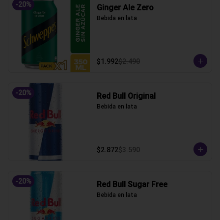
-
20
%
Ginger Ale Zero
Bebida en lata
$1.992
$2.490
-
20
%
Red Bull Original
Bebida en lata
$2.872
$3.590
-
20
%
Red Bull Sugar Free
Bebida en lata