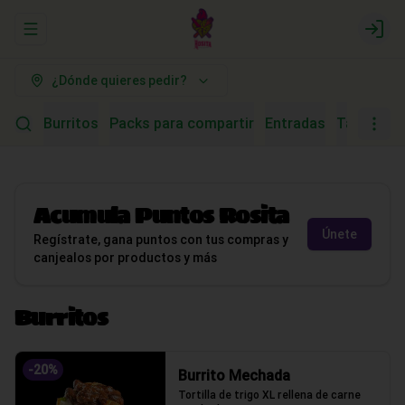
Abrir menu de navegación
Logi
¿Dónde quieres pedir?
Burritos
Packs para compartir
Entradas
Tacos (Tor
Acumula
Puntos Rosita
Únete
Regístrate, gana puntos con tus compras y
canjealos por productos y más
Burritos
-
20
%
Burrito Mechada
Tortilla de trigo XL rellena de carne 