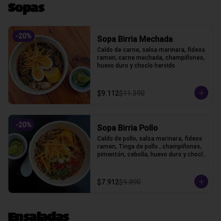
Sopas
-
20
%
Sopa Birria Mechada
Caldo de carne, salsa marinara, fideos 
ramen, carne mechada, champiñones, 
huevo duro y choclo hervido
$9.112
$11.390
-
20
%
Sopa Birria Pollo
Caldo de pollo, salsa marinara, fideos 
ramen, Tinga de pollo , champiñones, 
pimentón, cebolla, huevo duro y choclo 
hervido
$7.912
$9.890
Ensaladas