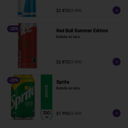
$2.872
$3.590
-
20
%
Red Bull Summer Edition
Bebida en lata
$2.872
$3.590
-
20
%
Sprite
Bebida en lata
$1.992
$2.490