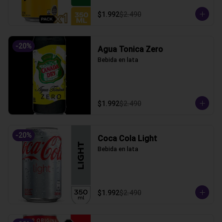
$1.992
$2.490
-
20
%
Agua Tonica Zero
Bebida en lata
$1.992
$2.490
-
20
%
Coca Cola Light
Bebida en lata
$1.992
$2.490