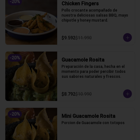
-
20
%
Chicken Fingers
Pollo crocante acompañado de 
nuestra deliciosas salsas BBQ, mayo 
chipotle y honey mustard.
$9.592
$11.990
-
20
%
Guacamole Rosita
Preparación de la casa, hecha en el 
momento para poder percibir todos 
sus sabores naturales y frescos.
$8.792
$10.990
-
20
%
Mini Guacamole Rosita
Porcion de Guacamole con totopos