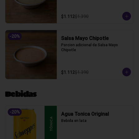
$1.112
$1.390
-
20
%
Salsa Mayo Chipotle
Porcion adicional de Salsa Mayo 
Chipotle
$1.112
$1.390
Bebidas
-
20
%
Agua Tonica Original
Bebida en lata