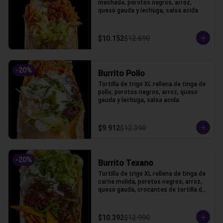
mechada, porotos negros, arroz, 
queso gauda y lechuga, salsa acida
$10.152
$12.690
-
20
%
Burrito Pollo
Tortilla de trigo XL rellena de tinga de 
pollo, porotos negros, arroz, queso 
gauda y lechuga, salsa acida
$9.912
$12.390
-
20
%
Burrito Texano
Tortilla de trigo XL rellena de tinga de 
carne molida, porotos negros, arroz, 
queso gauda, crocantes de tortilla de 
maiz y lechuga, salsa acida
$10.392
$12.990