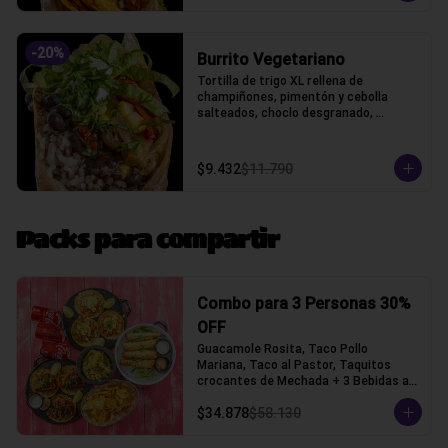
-
20
%
Burrito Vegetariano
Tortilla de trigo XL rellena de 
champiñones, pimentón y cebolla 
salteados, choclo desgranado, 
porotos negros, arroz, queso gauda y 
lechuga, acompañado con pico de 
gallo y crema ácida, acompañado con 
$9.432
$11.790
papas fritas.
Packs para compartir
Combo para 3 Personas 30%
OFF
Guacamole Rosita, Taco Pollo 
Mariana, Taco al Pastor, Taquitos 
crocantes de Mechada + 3 Bebidas a 
elección (Tacos con tortilla de trigo)
$34.878
$58.130