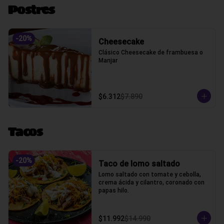
Postres
-
20
%
Cheesecake
Clásico Cheesecake de frambuesa o 
Manjar
$6.312
$7.890
Tacos
-
20
%
Taco de lomo saltado
Lomo saltado con tomate y cebolla, 
crema ácida y cilantro, coronado con 
papas hilo.
$11.992
$14.990