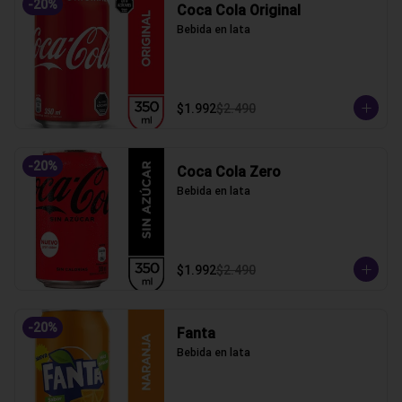
-
20
%
Coca Cola Original
Bebida en lata
$1.992
$2.490
-
20
%
Coca Cola Zero
Bebida en lata
$1.992
$2.490
-
20
%
Fanta
Bebida en lata