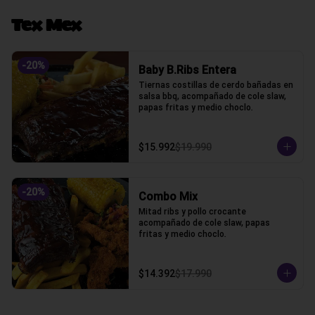
Tex Mex
-
20
%
Baby B.Ribs Entera
Tiernas costillas de cerdo bañadas en 
salsa bbq, acompañado de cole slaw, 
papas fritas y medio choclo.
$15.992
$19.990
-
20
%
Combo Mix
Mitad ribs y pollo crocante 
acompañado de cole slaw, papas 
fritas y medio choclo.
$14.392
$17.990