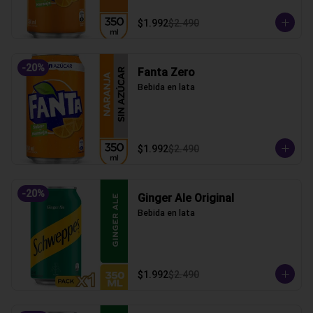
$1.992
$2.490
-
20
%
Fanta Zero
Bebida en lata
$1.992
$2.490
-
20
%
Ginger Ale Original
Bebida en lata
$1.992
$2.490