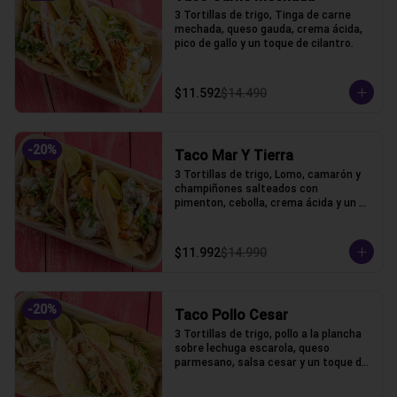
3 Tortillas de trigo, Tinga de carne 
mechada, queso gauda, crema ácida, 
pico de gallo y un toque de cilantro.
$11.592
$14.490
-
20
%
Taco Mar Y Tierra
3 Tortillas de trigo, Lomo, camarón y 
champiñones salteados con 
pimenton, cebolla, crema ácida y un 
toque de cilantro.
$11.992
$14.990
-
20
%
Taco Pollo Cesar
3 Tortillas de trigo, pollo a la plancha 
sobre lechuga escarola, queso 
parmesano, salsa cesar y un toque de 
cilantro.