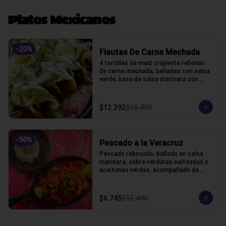
Platos Mexicanos
-
20
%
Flautas De Carne Mechada
4 tortillas de maiz crujiente rellenas 
de carne mechada, bañadas con salsa 
verde, base de salsa marinara con 
lechuga, gratinado con queso gauda, 
crama acida y cilantro.
$12.392
$15.490
-
50
%
Pescado a la Veracruz
Pescado rebosado, bañado en salsa 
marinara, sobre verduras salteadas y 
aceitunas verdes, acompañado de 
arroz blanco
$6.745
$13.490