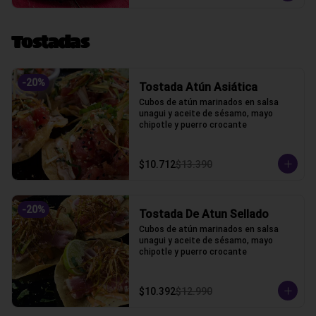
Tostadas
-
20
%
Tostada Atún Asiática
Cubos de atún marinados en salsa 
unagui y aceite de sésamo, mayo 
chipotle y puerro crocante
$10.712
$13.390
-
20
%
Tostada De Atun Sellado
Cubos de atún marinados en salsa 
unagui y aceite de sésamo, mayo 
chipotle y puerro crocante
$10.392
$12.990