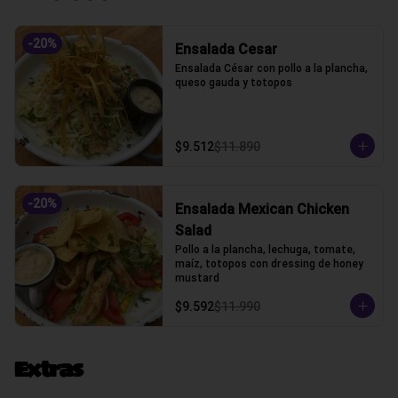
-
20
%
Ensalada Cesar
Ensalada César con pollo a la plancha, 
queso gauda y totopos
$9.512
$11.890
-
20
%
Ensalada Mexican Chicken
Salad
Pollo a la plancha, lechuga, tomate, 
maíz, totopos con dressing de honey 
mustard
$9.592
$11.990
Extras