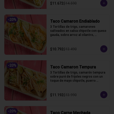
$11.672
$14.590
-
20
%
Taco Camaron Endiablado
3 Tortillas de trigo, camarones 
salteados en salsa chipotle con queso 
gauda, sobre arroz al cilantro, 
coronado con puerro crocante y 
cilantro
$10.792
$13.490
-
20
%
Taco Camaron Tempura
3 Tortillas de trigo, camarón tempura 
sobre puré de frijoles negros con un 
toque de mayo chipotle, puerro 
crocante y un toque de cilantro.
$11.192
$13.990
-
20
%
Taco Carne Mechada