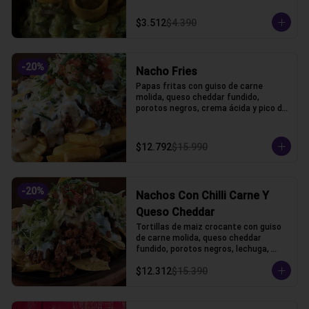
$3.512
$4.390
-
20
%
Nacho Fries
Papas fritas con guiso de carne 
molida, queso cheddar fundido, 
porotos negros, crema ácida y pico de 
gallo.
$12.792
$15.990
-
20
%
Nachos Con Chilli Carne Y
Queso Cheddar
Tortillas de maiz crocante con guiso 
de carne molida, queso cheddar 
fundido, porotos negros, lechuga, 
crema acida y pico de gallo
$12.312
$15.390