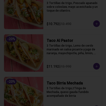
3 Tortillas de trigo, Pescado apanado 
sobre coleslaw, mayo acevichada y un 
toque de cilantro.
$10.792
$13.490
-
20
%
Taco Al Pastor
3 Tortillas de trigo, Lomo de cerdo 
marinado en salsa picante y jugo de 
naranja, mayochipotle, piña, limón, 
cebolla y cilantro acompañado.
$11.192
$13.990
-
20
%
Taco Birria Mechada
3 Tortillas de trigo,tTinga de 
Mechada, queso gauda fundido 
acompañado de birria