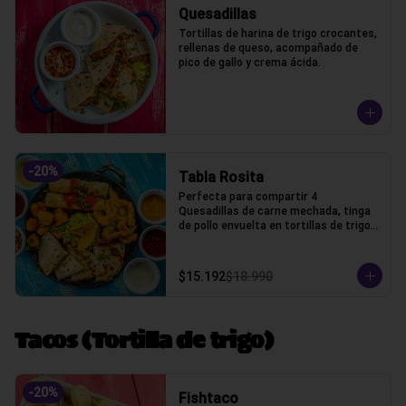
Quesadillas
Tortillas de harina de trigo crocantes, 
rellenas de queso, acompañado de 
pico de gallo y crema ácida.
-
20
%
Tabla Rosita
Perfecta para compartir 4 
Quesadillas de carne mechada, tinga 
de pollo envuelta en tortillas de trigo, 
camarones crocantes, chicken fingers 
y guacamole, cilantro, salsas bbq, 
chipotle, acida, honey, marinara y pico 
$15.192
$18.990
de gallo
Tacos (Tortilla de trigo)
-
20
%
Fishtaco