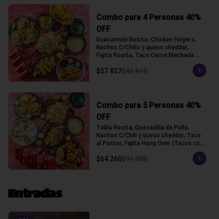
Combo para 4 Personas 40%
OFF
Guacamole Rosita, Chicken Fingers, 
Nachos C/Chilis y queso cheddar, 
Fajita Rosita, Taco Carne Mechada 
(Tacos con tortilla de trigo)
$57.827
$82.610
Combo para 5 Personas 40%
OFF
Tabla Rosita, Quesadilla de Pollo, 
Nachos C/Chili y queso cheddar, Taco 
al Pastor, Fajita Hang Over (Tacos con 
tortilla de trigo)
$64.260
$91.800
Entradas