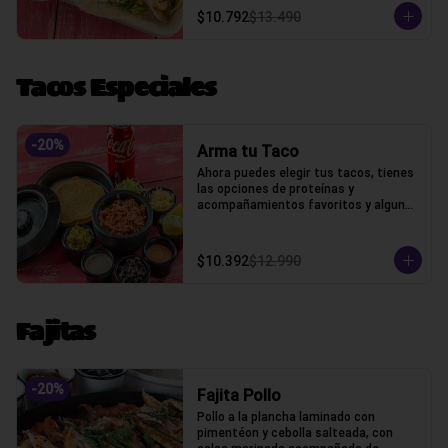
$10.792
$13.490
Tacos Especiales
-
20
%
Arma tu Taco
Ahora puedes elegir tus tacos, tienes 
las opciones de proteínas y 
acompañamientos favoritos y algunos 
extras
$10.392
$12.990
Fajitas
-
20
%
Fajita Pollo
Pollo a la plancha laminado con 
pimentéon y cebolla salteada, con 