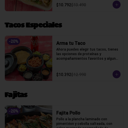
$10.792
$13.490
Tacos Especiales
-
20
%
Arma tu Taco
Ahora puedes elegir tus tacos, tienes 
las opciones de proteínas y 
acompañamientos favoritos y algunos 
extras
$10.392
$12.990
Fajitas
-
20
%
Fajita Pollo
Pollo a la plancha laminado con 
pimentéon y cebolla salteada, con 