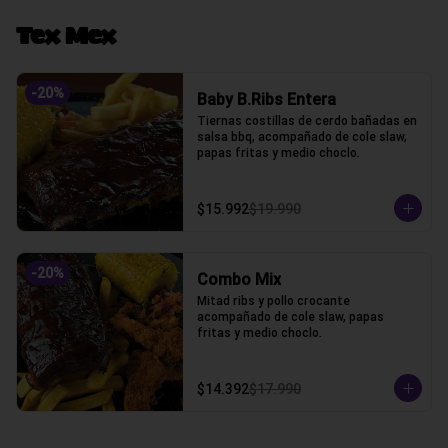
Tex Mex
-
20
%
Baby B.Ribs Entera
Tiernas costillas de cerdo bañadas en 
salsa bbq, acompañado de cole slaw, 
papas fritas y medio choclo.
$15.992
$19.990
-
20
%
Combo Mix
Mitad ribs y pollo crocante 
acompañado de cole slaw, papas 
fritas y medio choclo.
$14.392
$17.990