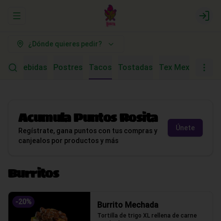
Abrir menu de navegación
Logi
¿Dónde quieres pedir?
tras
Bebidas
Postres
Tacos
Tostadas
Tex Mex
Acumula
Puntos Rosita
Únete
Regístrate, gana puntos con tus compras y
canjealos por productos y más
Burritos
-
20
%
Burrito Mechada
Tortilla de trigo XL rellena de carne 