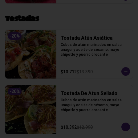
Tostadas
-
20
%
Tostada Atún Asiática
Cubos de atún marinados en salsa 
unagui y aceite de sésamo, mayo 
chipotle y puerro crocante
$10.712
$13.390
-
20
%
Tostada De Atun Sellado
Cubos de atún marinados en salsa 
unagui y aceite de sésamo, mayo 
chipotle y puerro crocante
$10.392
$12.990