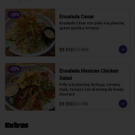
-
20
%
Ensalada Cesar
Ensalada César con pollo a la plancha, 
queso gauda y totopos
$9.512
$11.890
-
20
%
Ensalada Mexican Chicken
Salad
Pollo a la plancha, lechuga, tomate, 
maíz, totopos con dressing de honey 
mustard
$9.592
$11.990
Extras