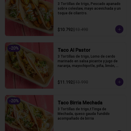
3 Tortillas de trigo, Pescado apanado 
sobre coleslaw, mayo acevichada y un 
toque de cilantro.
$10.792
$13.490
-
20
%
Taco Al Pastor
3 Tortillas de trigo, Lomo de cerdo 
marinado en salsa picante y jugo de 
naranja, mayochipotle, piña, limón, 
cebolla y cilantro acompañado.
$11.192
$13.990
-
20
%
Taco Birria Mechada
3 Tortillas de trigo,tTinga de 
Mechada, queso gauda fundido 
acompañado de birria