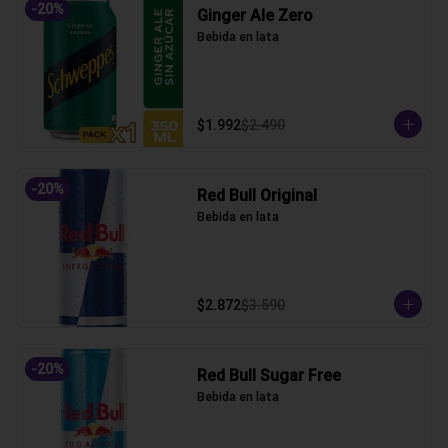
-
20
%
Ginger Ale Zero
Bebida en lata
$1.992
$2.490
-
20
%
Red Bull Original
Bebida en lata
$2.872
$3.590
-
20
%
Red Bull Sugar Free
Bebida en lata