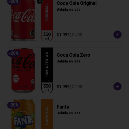
-
20
%
Coca Cola Original
Bebida en lata
$1.992
$2.490
-
20
%
Coca Cola Zero
Bebida en lata
$1.992
$2.490
-
20
%
Fanta
Bebida en lata