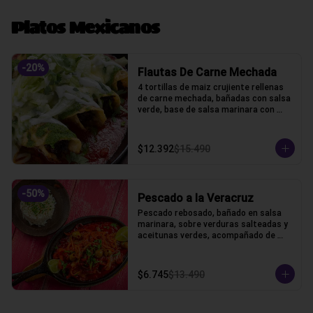
Platos Mexicanos
-
20
%
Flautas De Carne Mechada
4 tortillas de maiz crujiente rellenas 
de carne mechada, bañadas con salsa 
verde, base de salsa marinara con 
lechuga, gratinado con queso gauda, 
crama acida y cilantro.
$12.392
$15.490
-
50
%
Pescado a la Veracruz
Pescado rebosado, bañado en salsa 
marinara, sobre verduras salteadas y 
aceitunas verdes, acompañado de 
arroz blanco
$6.745
$13.490