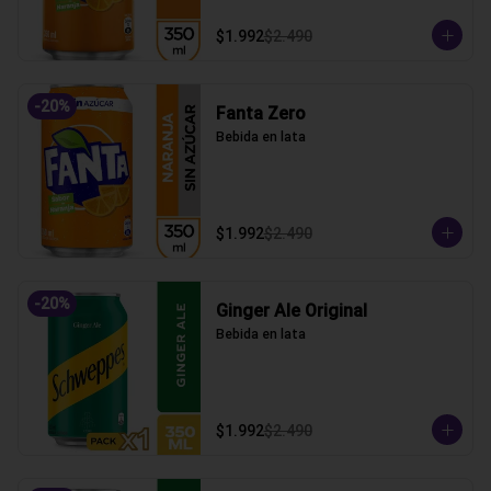
$1.992
$2.490
-
20
%
Fanta Zero
Bebida en lata
$1.992
$2.490
-
20
%
Ginger Ale Original
Bebida en lata
$1.992
$2.490