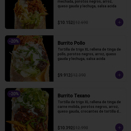
mechada, porotos negros, arroz, 
queso gauda y lechuga, salsa acida
$10.152
$12.690
-
20
%
Burrito Pollo
Tortilla de trigo XL rellena de tinga de 
pollo, porotos negros, arroz, queso 
gauda y lechuga, salsa acida
$9.912
$12.390
-
20
%
Burrito Texano
Tortilla de trigo XL rellena de tinga de 
carne molida, porotos negros, arroz, 
queso gauda, crocantes de tortilla de 
maiz y lechuga, salsa acida
$10.392
$12.990