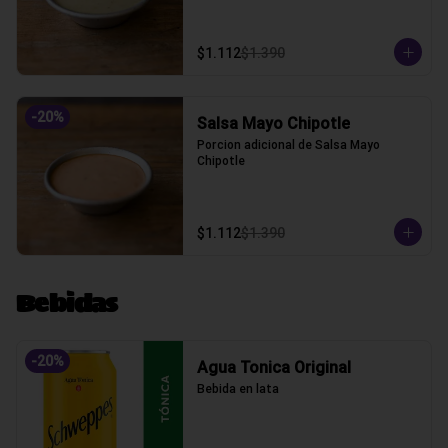
$1.112
$1.390
-
20
%
Salsa Mayo Chipotle
Porcion adicional de Salsa Mayo 
Chipotle
$1.112
$1.390
Bebidas
-
20
%
Agua Tonica Original
Bebida en lata