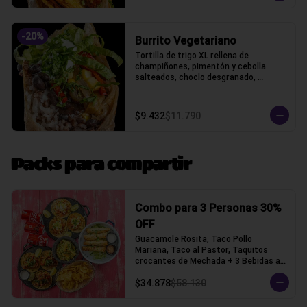
-
20
%
Burrito Vegetariano
Tortilla de trigo XL rellena de 
champiñones, pimentón y cebolla 
salteados, choclo desgranado, 
porotos negros, arroz, queso gauda y 
lechuga, acompañado con pico de 
gallo y crema ácida, acompañado con 
$9.432
$11.790
papas fritas.
Packs para compartir
Combo para 3 Personas 30%
OFF
Guacamole Rosita, Taco Pollo 
Mariana, Taco al Pastor, Taquitos 
crocantes de Mechada + 3 Bebidas a 
elección (Tacos con tortilla de trigo)
$34.878
$58.130