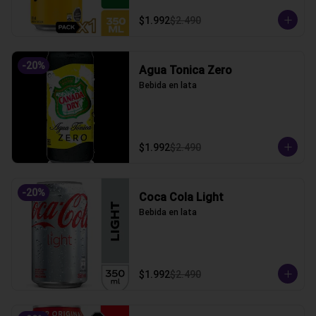
$1.992
$2.490
-
20
%
Agua Tonica Zero
Bebida en lata
$1.992
$2.490
-
20
%
Coca Cola Light
Bebida en lata
$1.992
$2.490