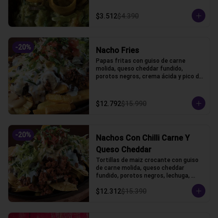
$3.512
$4.390
-
20
%
Nacho Fries
Papas fritas con guiso de carne 
molida, queso cheddar fundido, 
porotos negros, crema ácida y pico de 
gallo.
$12.792
$15.990
-
20
%
Nachos Con Chilli Carne Y
Queso Cheddar
Tortillas de maiz crocante con guiso 
de carne molida, queso cheddar 
fundido, porotos negros, lechuga, 
crema acida y pico de gallo
$12.312
$15.390