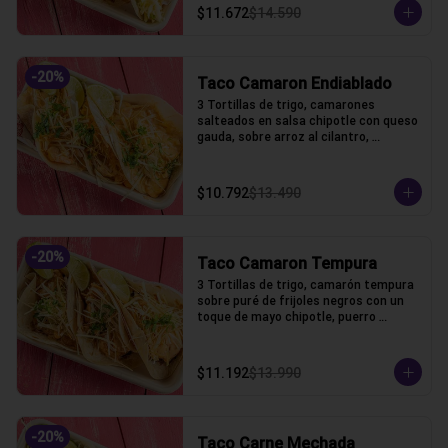
$11.672
$14.590
-
20
%
Taco Camaron Endiablado
3 Tortillas de trigo, camarones 
salteados en salsa chipotle con queso 
gauda, sobre arroz al cilantro, 
coronado con puerro crocante y 
cilantro
$10.792
$13.490
-
20
%
Taco Camaron Tempura
3 Tortillas de trigo, camarón tempura 
sobre puré de frijoles negros con un 
toque de mayo chipotle, puerro 
crocante y un toque de cilantro.
$11.192
$13.990
-
20
%
Taco Carne Mechada