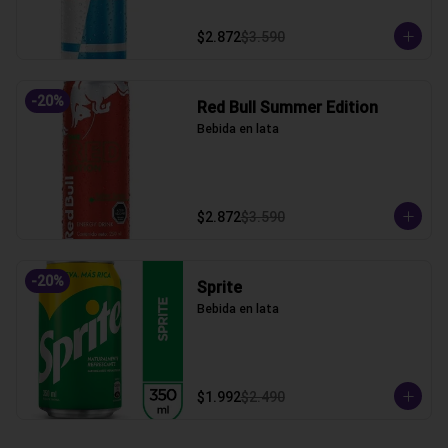
$2.872
$3.590
-
20
%
Red Bull Summer Edition
Bebida en lata
$2.872
$3.590
-
20
%
Sprite
Bebida en lata
$1.992
$2.490