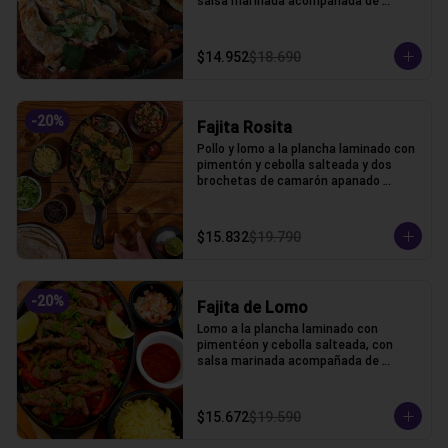
salsa marinada acompañada de 
lechuga, pico de gallo, frijoles, queso y 
tortillas de harina de trigo.
$14.952
$18.690
-
20
%
Fajita Rosita
Pollo y lomo a la plancha laminado con 
pimentón y cebolla salteada y dos 
brochetas de camarón apanado 
acompañada de lechuga, pico de gallo, 
frijoles, queso y tortillas de harina de 
trigo.
$15.832
$19.790
-
20
%
Fajita de Lomo
Lomo a la plancha laminado con 
pimentéon y cebolla salteada, con 
salsa marinada acompañada de 
lechuga, pico de gallo, frijoles, queso y 
tortillas de harina de trigo.
$15.672
$19.590