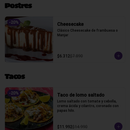
Postres
-
20
%
Cheesecake
Clásico Cheesecake de frambuesa o 
Manjar
$6.312
$7.890
Tacos
-
20
%
Taco de lomo saltado
Lomo saltado con tomate y cebolla, 
crema ácida y cilantro, coronado con 
papas hilo.
$11.992
$14.990