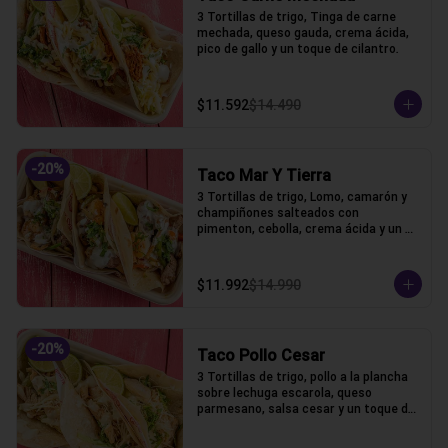
3 Tortillas de trigo, Tinga de carne 
mechada, queso gauda, crema ácida, 
pico de gallo y un toque de cilantro.
$11.592
$14.490
-
20
%
Taco Mar Y Tierra
3 Tortillas de trigo, Lomo, camarón y 
champiñones salteados con 
pimenton, cebolla, crema ácida y un 
toque de cilantro.
$11.992
$14.990
-
20
%
Taco Pollo Cesar
3 Tortillas de trigo, pollo a la plancha 
sobre lechuga escarola, queso 
parmesano, salsa cesar y un toque de 
cilantro.