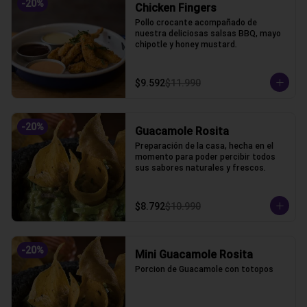
-
20
%
Chicken Fingers
Pollo crocante acompañado de 
nuestra deliciosas salsas BBQ, mayo 
chipotle y honey mustard.
$9.592
$11.990
-
20
%
Guacamole Rosita
Preparación de la casa, hecha en el 
momento para poder percibir todos 
sus sabores naturales y frescos.
$8.792
$10.990
-
20
%
Mini Guacamole Rosita
Porcion de Guacamole con totopos