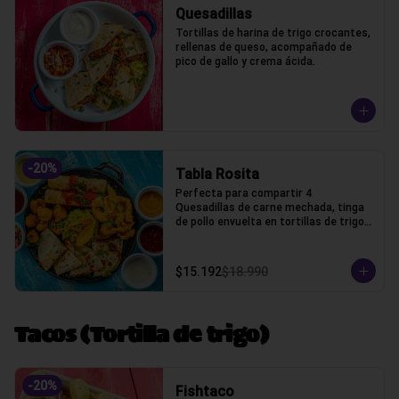
Quesadillas
Tortillas de harina de trigo crocantes, 
rellenas de queso, acompañado de 
pico de gallo y crema ácida.
-
20
%
Tabla Rosita
Perfecta para compartir 4 
Quesadillas de carne mechada, tinga 
de pollo envuelta en tortillas de trigo, 
camarones crocantes, chicken fingers 
y guacamole, cilantro, salsas bbq, 
chipotle, acida, honey, marinara y pico 
$15.192
$18.990
de gallo
Tacos (Tortilla de trigo)
-
20
%
Fishtaco