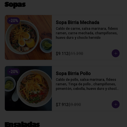
Sopas
-
20
%
Sopa Birria Mechada
Caldo de carne, salsa marinara, fideos 
ramen, carne mechada, champiñones, 
huevo duro y choclo hervido
$9.112
$11.390
-
20
%
Sopa Birria Pollo
Caldo de pollo, salsa marinara, fideos 
ramen, Tinga de pollo , champiñones, 
pimentón, cebolla, huevo duro y choclo 
hervido
$7.912
$9.890
Ensaladas