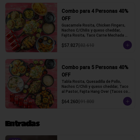
Combo para 4 Personas 40%
OFF
Guacamole Rosita, Chicken Fingers, 
Nachos C/Chilis y queso cheddar, 
Fajita Rosita, Taco Carne Mechada 
(Tacos con tortilla de trigo)
$57.827
$82.610
Combo para 5 Personas 40%
OFF
Tabla Rosita, Quesadilla de Pollo, 
Nachos C/Chili y queso cheddar, Taco 
al Pastor, Fajita Hang Over (Tacos con 
tortilla de trigo)
$64.260
$91.800
Entradas