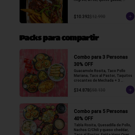
crocantes de tortilla de maiz y 
lechuga, salsa acida
$10.392
$12.990
Packs para compartir
Combo para 3 Personas
30% OFF
Guacamole Rosita, Taco Pollo 
Mariana, Taco al Pastor, Taquitos 
crocantes de Mechada + 3 
Bebidas a elección (Tacos con 
$34.878
$58.130
tortilla de trigo)
Combo para 5 Personas
40% OFF
Tabla Rosita, Quesadilla de Pollo, 
Nachos C/Chili y queso cheddar, 
Taco al Pastor, Fajita Hang Over 