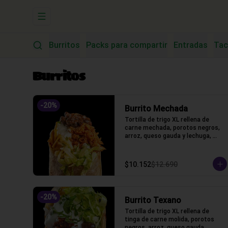
Abrir menu de navegación
Burritos
Packs para compartir
Entradas
Tac
Burritos
-
20
%
Burrito Mechada
Tortilla de trigo XL rellena de 
carne mechada, porotos negros, 
arroz, queso gauda y lechuga, 
salsa acida
$10.152
$12.690
-
20
%
Burrito Texano
Tortilla de trigo XL rellena de 
tinga de carne molida, porotos 
negros, arroz, queso gauda, 