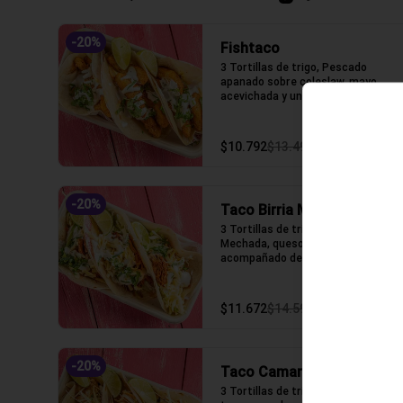
-
20
%
Fishtaco
3 Tortillas de trigo, Pescado 
apanado sobre coleslaw, mayo 
acevichada y un toque de cilantro.
$10.792
$13.490
-
20
%
Taco Birria Mechada
3 Tortillas de trigo,tTinga de 
Mechada, queso gauda fundido 
acompañado de birria
$11.672
$14.590
-
20
%
Taco Camaron Tempura
3 Tortillas de trigo, camarón 