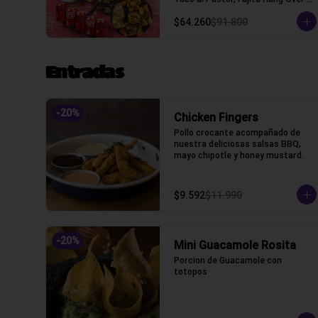
(Tacos con tortilla de trigo)
$64.260
$91.800
Entradas
-
20
%
Chicken Fingers
Pollo crocante acompañado de 
nuestra deliciosas salsas BBQ, 
mayo chipotle y honey mustard.
$9.592
$11.990
-
20
%
Mini Guacamole Rosita
Porcion de Guacamole con 
totopos