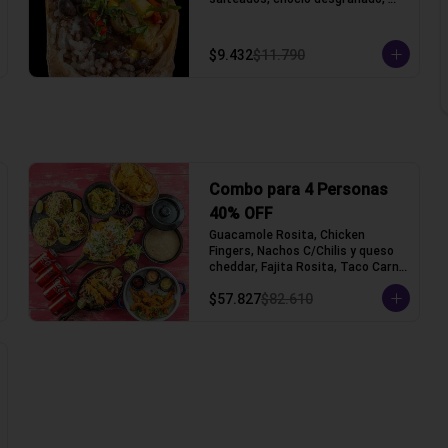
porotos negros, arroz, queso 
gauda y lechuga, acompañado con 
pico de gallo y crema ácida, 
$9.432
$11.790
acompañado con papas fritas.
Combo para 4 Personas
40% OFF
Guacamole Rosita, Chicken 
Fingers, Nachos C/Chilis y queso 
cheddar, Fajita Rosita, Taco Carne 
Mechada (Tacos con tortilla de 
$57.827
$82.610
trigo)