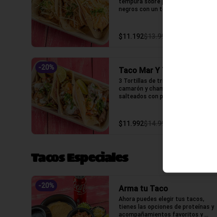
tempura sobre puré de frijoles 
negros con un toque de mayo 
chipotle, puerro crocante y un 
toque de cilantro.
$11.192
$13.990
-
20
%
Taco Mar Y Tierra
3 Tortillas de trigo, Lomo, 
camarón y champiñones 
salteados con pimenton, cebolla, 
crema ácida y un toque de 
cilantro.
$11.992
$14.990
Tacos Especiales
-
20
%
Arma tu Taco
Ahora puedes elegir tus tacos, 
tienes las opciones de proteínas y 
acompañamientos favoritos y 