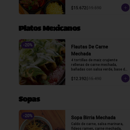
queso y tortillas de harina de 
trigo.
$15.672
$19.590
Platos Mexicanos
-
20
%
Flautas De Carne
Mechada
4 tortillas de maiz crujiente 
rellenas de carne mechada, 
bañadas con salsa verde, base de 
salsa marinara con lechuga, 
$12.392
$15.490
gratinado con queso gauda, 
crama acida y cilantro.
Sopas
-
20
%
Sopa Birria Mechada
Caldo de carne, salsa marinara, 
fideos ramen, carne mechada, 