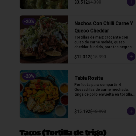
$3.512
$4.390
-
20
%
Nachos Con Chilli Carne Y
Queso Cheddar
Tortillas de maiz crocante con 
guiso de carne molida, queso 
cheddar fundido, porotos negros, 
lechuga, crema acida y pico de 
$12.312
$15.390
gallo
-
20
%
Tabla Rosita
Perfecta para compartir 4 
Quesadillas de carne mechada, 
tinga de pollo envuelta en tortillas 
de trigo, camarones crocantes, 
chicken fingers y guacamole, 
cilantro, salsas bbq, chipotle, 
$15.192
$18.990
acida, honey, marinara y pico de 
gallo
Tacos (Tortilla de trigo)