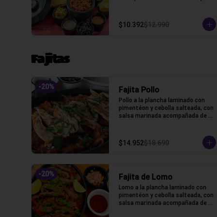
algunos extras
$10.392
$12.990
Fajitas
-
20
%
Fajita Pollo
Pollo a la plancha laminado con 
pimentéon y cebolla salteada, con 
salsa marinada acompañada de 
lechuga, pico de gallo, frijoles, 
queso y tortillas de harina de 
trigo.
$14.952
$18.690
-
20
%
Fajita de Lomo
Lomo a la plancha laminado con 
pimentéon y cebolla salteada, con 
salsa marinada acompañada de 
lechuga, pico de gallo, frijoles, 