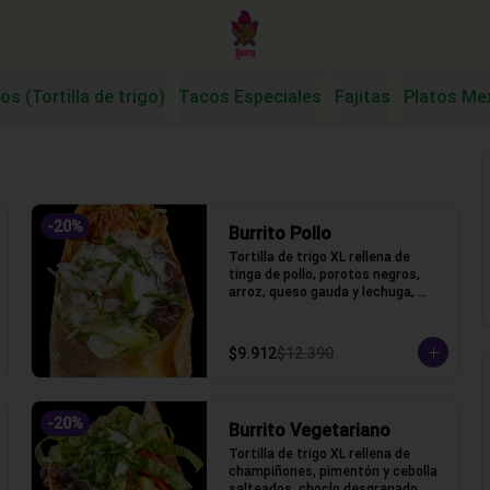
os (Tortilla de trigo)
Tacos Especiales
Fajitas
Platos Me
-
20
%
Burrito Pollo
Tortilla de trigo XL rellena de 
tinga de pollo, porotos negros, 
arroz, queso gauda y lechuga, 
salsa acida
$9.912
$12.390
-
20
%
Burrito Vegetariano
Tortilla de trigo XL rellena de 
champiñones, pimentón y cebolla 
salteados, choclo desgranado, 