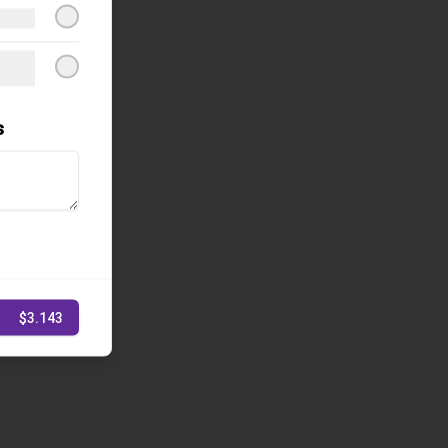
s
$3.143