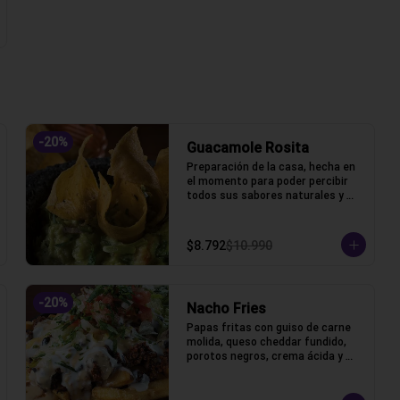
-
20
%
Guacamole Rosita
Preparación de la casa, hecha en 
el momento para poder percibir 
todos sus sabores naturales y 
frescos.
$8.792
$10.990
-
20
%
Nacho Fries
Papas fritas con guiso de carne 
molida, queso cheddar fundido, 
porotos negros, crema ácida y 
pico de gallo.