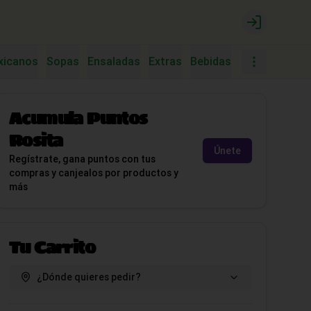
Login
xicanos
Sopas
Ensaladas
Extras
Bebidas
Postres
Tac
Acumula
Puntos
Rosita
Únete
Regístrate, gana puntos con tus
compras y canjealos por productos y
más
Tu Carrito
¿Dónde quieres pedir?