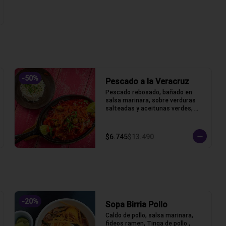
-
50
%
Pescado a la Veracruz
Pescado rebosado, bañado en 
salsa marinara, sobre verduras 
salteadas y aceitunas verdes, 
acompañado de arroz blanco
$6.745
$13.490
-
20
%
Sopa Birria Pollo
Caldo de pollo, salsa marinara, 
fideos ramen, Tinga de pollo , 