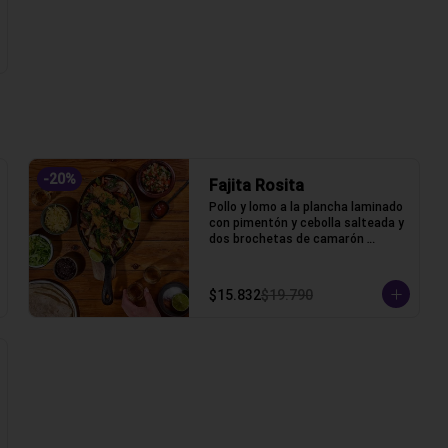
-
20
%
Fajita Rosita
Pollo y lomo a la plancha laminado 
con pimentón y cebolla salteada y 
dos brochetas de camarón 
apanado acompañada de lechuga, 
pico de gallo, frijoles, queso y 
tortillas de harina de trigo.
$15.832
$19.790