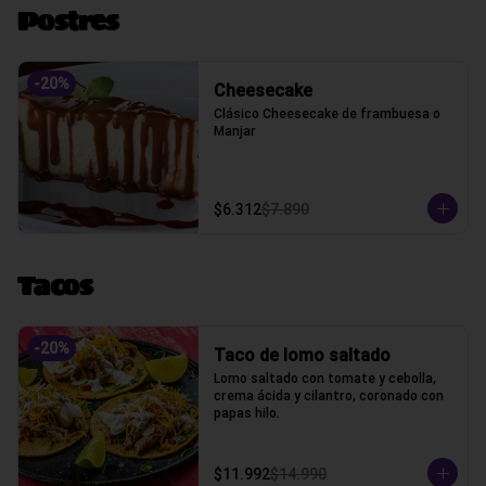
Postres
-
20
%
Cheesecake
Clásico Cheesecake de frambuesa o 
Manjar
$6.312
$7.890
Tacos
-
20
%
Taco de lomo saltado
Lomo saltado con tomate y cebolla, 
crema ácida y cilantro, coronado con 
papas hilo.
$11.992
$14.990