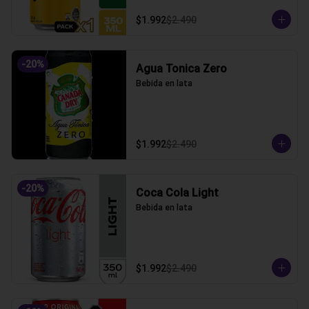
$1.992
$2.490
-
20
%
Agua Tonica Zero
Bebida en lata
$1.992
$2.490
-
20
%
Coca Cola Light
Bebida en lata
$1.992
$2.490