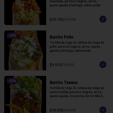
mechada, porotos negros, arroz, 
queso gauda y lechuga, salsa acida
$10.152
$12.690
-
20
%
Burrito Pollo
Tortilla de trigo XL rellena de tinga de 
pollo, porotos negros, arroz, queso 
gauda y lechuga, salsa acida
$9.912
$12.390
-
20
%
Burrito Texano
Tortilla de trigo XL rellena de tinga de 
carne molida, porotos negros, arroz, 
queso gauda, crocantes de tortilla de 
maiz y lechuga, salsa acida
$10.392
$12.990