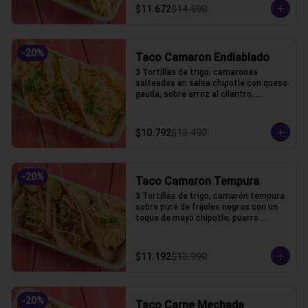
$11.672
$14.590
-
20
%
Taco Camaron Endiablado
3 Tortillas de trigo, camarones 
salteados en salsa chipotle con queso 
gauda, sobre arroz al cilantro, 
coronado con puerro crocante y 
cilantro
$10.792
$13.490
-
20
%
Taco Camaron Tempura
3 Tortillas de trigo, camarón tempura 
sobre puré de frijoles negros con un 
toque de mayo chipotle, puerro 
crocante y un toque de cilantro.
$11.192
$13.990
-
20
%
Taco Carne Mechada