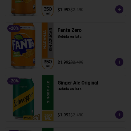
$1.992
$2.490
-
20
%
Fanta Zero
Bebida en lata
$1.992
$2.490
-
20
%
Ginger Ale Original
Bebida en lata
$1.992
$2.490