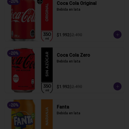
-
20
%
Coca Cola Original
Bebida en lata
$1.992
$2.490
-
20
%
Coca Cola Zero
Bebida en lata
$1.992
$2.490
-
20
%
Fanta
Bebida en lata