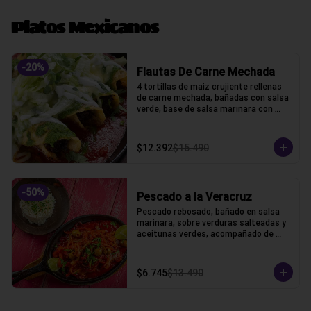
Platos Mexicanos
-
20
%
Flautas De Carne Mechada
4 tortillas de maiz crujiente rellenas 
de carne mechada, bañadas con salsa 
verde, base de salsa marinara con 
lechuga, gratinado con queso gauda, 
crama acida y cilantro.
$12.392
$15.490
-
50
%
Pescado a la Veracruz
Pescado rebosado, bañado en salsa 
marinara, sobre verduras salteadas y 
aceitunas verdes, acompañado de 
arroz blanco
$6.745
$13.490