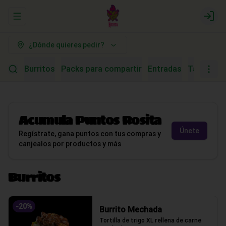
Abrir menu de navegación
Logi
¿Dónde quieres pedir?
Burritos
Packs para compartir
Entradas
Tacos (Tor
Acumula
Puntos Rosita
Únete
Regístrate, gana puntos con tus compras y
canjealos por productos y más
Burritos
-
20
%
Burrito Mechada
Tortilla de trigo XL rellena de carne 