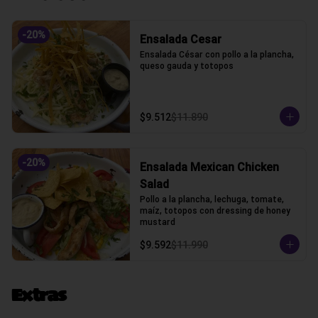
-
20
%
Ensalada Cesar
Ensalada César con pollo a la plancha, 
queso gauda y totopos
$9.512
$11.890
-
20
%
Ensalada Mexican Chicken
Salad
Pollo a la plancha, lechuga, tomate, 
maíz, totopos con dressing de honey 
mustard
$9.592
$11.990
Extras