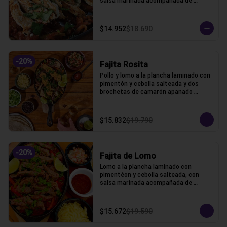
salsa marinada acompañada de 
lechuga, pico de gallo, frijoles, queso y 
tortillas de harina de trigo.
$14.952
$18.690
-
20
%
Fajita Rosita
Pollo y lomo a la plancha laminado con 
pimentón y cebolla salteada y dos 
brochetas de camarón apanado 
acompañada de lechuga, pico de gallo, 
frijoles, queso y tortillas de harina de 
trigo.
$15.832
$19.790
-
20
%
Fajita de Lomo
Lomo a la plancha laminado con 
pimentéon y cebolla salteada, con 
salsa marinada acompañada de 
lechuga, pico de gallo, frijoles, queso y 
tortillas de harina de trigo.
$15.672
$19.590