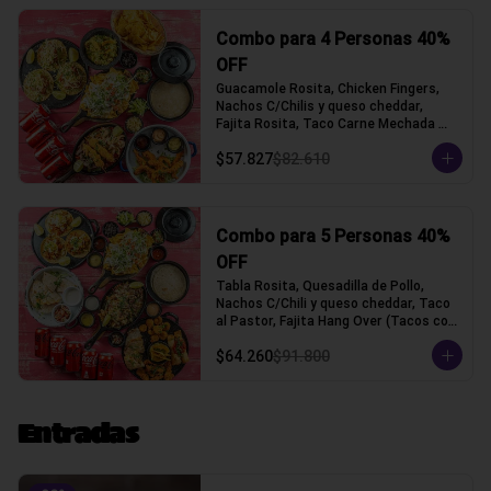
Combo para 4 Personas 40%
OFF
Guacamole Rosita, Chicken Fingers, 
Nachos C/Chilis y queso cheddar, 
Fajita Rosita, Taco Carne Mechada 
(Tacos con tortilla de trigo)
$57.827
$82.610
Combo para 5 Personas 40%
OFF
Tabla Rosita, Quesadilla de Pollo, 
Nachos C/Chili y queso cheddar, Taco 
al Pastor, Fajita Hang Over (Tacos con 
tortilla de trigo)
$64.260
$91.800
Entradas