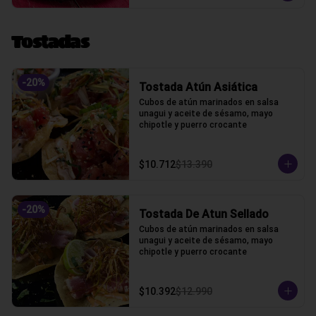
Tostadas
-
20
%
Tostada Atún Asiática
Cubos de atún marinados en salsa 
unagui y aceite de sésamo, mayo 
chipotle y puerro crocante
$10.712
$13.390
-
20
%
Tostada De Atun Sellado
Cubos de atún marinados en salsa 
unagui y aceite de sésamo, mayo 
chipotle y puerro crocante
$10.392
$12.990