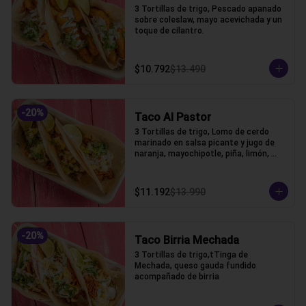
3 Tortillas de trigo, Pescado apanado 
sobre coleslaw, mayo acevichada y un 
toque de cilantro.
$10.792
$13.490
-
20
%
Taco Al Pastor
3 Tortillas de trigo, Lomo de cerdo 
marinado en salsa picante y jugo de 
naranja, mayochipotle, piña, limón, 
cebolla y cilantro acompañado.
$11.192
$13.990
-
20
%
Taco Birria Mechada
3 Tortillas de trigo,tTinga de 
Mechada, queso gauda fundido 
acompañado de birria