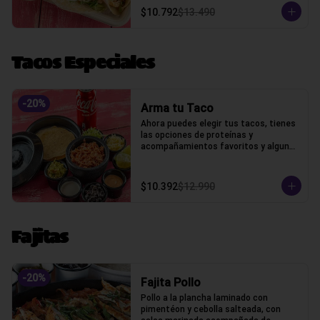
$10.792
$13.490
Tacos Especiales
-
20
%
Arma tu Taco
Ahora puedes elegir tus tacos, tienes 
las opciones de proteínas y 
acompañamientos favoritos y algunos 
extras
$10.392
$12.990
Fajitas
-
20
%
Fajita Pollo
Pollo a la plancha laminado con 
pimentéon y cebolla salteada, con 