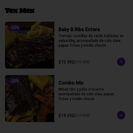
Tex Mex
-
20
%
Baby B.Ribs Entera
Tiernas costillas de cerdo bañadas en 
salsa bbq, acompañado de cole slaw, 
papas fritas y medio choclo.
$15.992
$19.990
-
20
%
Combo Mix
Mitad ribs y pollo crocante 
acompañado de cole slaw, papas 
fritas y medio choclo.
$14.392
$17.990