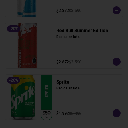
$2.872
$3.590
-
20
%
Red Bull Summer Edition
Bebida en lata
$2.872
$3.590
-
20
%
Sprite
Bebida en lata
$1.992
$2.490