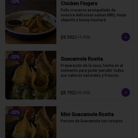
-
20
%
Chicken Fingers
Pollo crocante acompañado de 
nuestra deliciosas salsas BBQ, mayo 
chipotle y honey mustard.
$9.592
$11.990
-
20
%
Guacamole Rosita
Preparación de la casa, hecha en el 
momento para poder percibir todos 
sus sabores naturales y frescos.
$8.792
$10.990
-
20
%
Mini Guacamole Rosita
Porcion de Guacamole con totopos