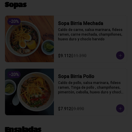
Sopas
-
20
%
Sopa Birria Mechada
Caldo de carne, salsa marinara, fideos 
ramen, carne mechada, champiñones, 
huevo duro y choclo hervido
$9.112
$11.390
-
20
%
Sopa Birria Pollo
Caldo de pollo, salsa marinara, fideos 
ramen, Tinga de pollo , champiñones, 
pimentón, cebolla, huevo duro y choclo 
hervido
$7.912
$9.890
Ensaladas