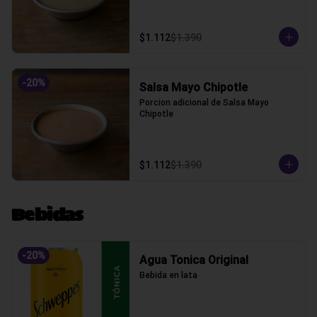
$1.112
$1.390
-
20
%
Salsa Mayo Chipotle
Porcion adicional de Salsa Mayo 
Chipotle
$1.112
$1.390
Bebidas
-
20
%
Agua Tonica Original
Bebida en lata