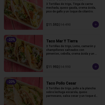
3 Tortillas de trigo, Tinga de carne 
mechada, queso gauda, crema ácida, 
pico de gallo y un toque de cilantro.
$11.592
$14.490
-
20
%
Taco Mar Y Tierra
3 Tortillas de trigo, Lomo, camarón y 
champiñones salteados con 
pimenton, cebolla, crema ácida y un 
toque de cilantro.
$11.992
$14.990
-
20
%
Taco Pollo Cesar
3 Tortillas de trigo, pollo a la plancha 
sobre lechuga escarola, queso 
parmesano, salsa cesar y un toque de 
cilantro.