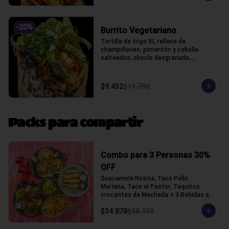
-
20
%
Burrito Vegetariano
Tortilla de trigo XL rellena de 
champiñones, pimentón y cebolla 
salteados, choclo desgranado, 
porotos negros, arroz, queso gauda y 
lechuga, acompañado con pico de 
gallo y crema ácida, acompañado con 
$9.432
$11.790
papas fritas.
Packs para compartir
Combo para 3 Personas 30%
OFF
Guacamole Rosita, Taco Pollo 
Mariana, Taco al Pastor, Taquitos 
crocantes de Mechada + 3 Bebidas a 
elección (Tacos con tortilla de trigo)
$34.878
$58.130