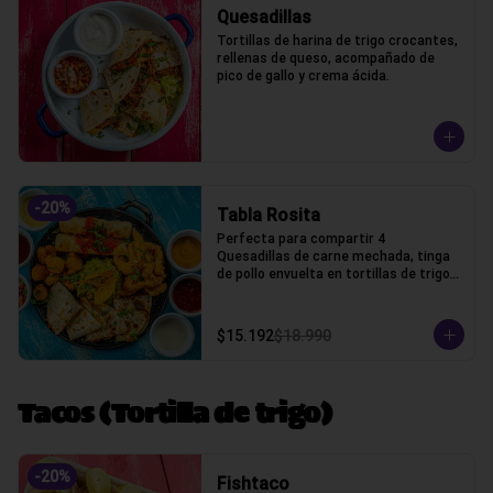
Quesadillas
Tortillas de harina de trigo crocantes, 
rellenas de queso, acompañado de 
pico de gallo y crema ácida.
-
20
%
Tabla Rosita
Perfecta para compartir 4 
Quesadillas de carne mechada, tinga 
de pollo envuelta en tortillas de trigo, 
camarones crocantes, chicken fingers 
y guacamole, cilantro, salsas bbq, 
chipotle, acida, honey, marinara y pico 
$15.192
$18.990
de gallo
Tacos (Tortilla de trigo)
-
20
%
Fishtaco