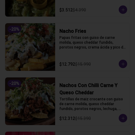
$3.512
$4.390
-
20
%
Nacho Fries
Papas fritas con guiso de carne 
molida, queso cheddar fundido, 
porotos negros, crema ácida y pico de 
gallo.
$12.792
$15.990
-
20
%
Nachos Con Chilli Carne Y
Queso Cheddar
Tortillas de maiz crocante con guiso 
de carne molida, queso cheddar 
fundido, porotos negros, lechuga, 
crema acida y pico de gallo
$12.312
$15.390