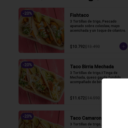
-
20
%
Fishtaco
3 Tortillas de trigo, Pescado 
apanado sobre coleslaw, mayo 
acevichada y un toque de cilantro.
$10.792
$13.490
-
20
%
Taco Birria Mechada
3 Tortillas de trigo,tTinga de 
Mechada, queso gauda fundido 
acompañado de birria
$11.672
$14.590
-
20
%
Taco Camaron Tempura
3 Tortillas de trigo, camarón 