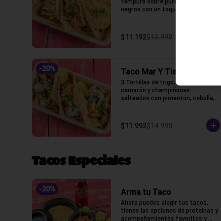
tempura sobre puré de frijoles 
negros con un toque de mayo 
chipotle, puerro crocante y un 
toque de cilantro.
$11.192
$13.990
-
20
%
Taco Mar Y Tierra
3 Tortillas de trigo, Lomo, 
camarón y champiñones 
salteados con pimenton, cebolla, 
crema ácida y un toque de 
cilantro.
$11.992
$14.990
Tacos Especiales
-
20
%
Arma tu Taco
Ahora puedes elegir tus tacos, 
tienes las opciones de proteínas y 
acompañamientos favoritos y 