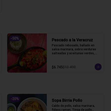
-
50
%
Pescado a la Veracruz
Pescado rebosado, bañado en 
salsa marinara, sobre verduras 
salteadas y aceitunas verdes, 
acompañado de arroz blanco
$6.745
$13.490
-
20
%
Sopa Birria Pollo
Caldo de pollo, salsa marinara, 
fideos ramen, Tinga de pollo , 