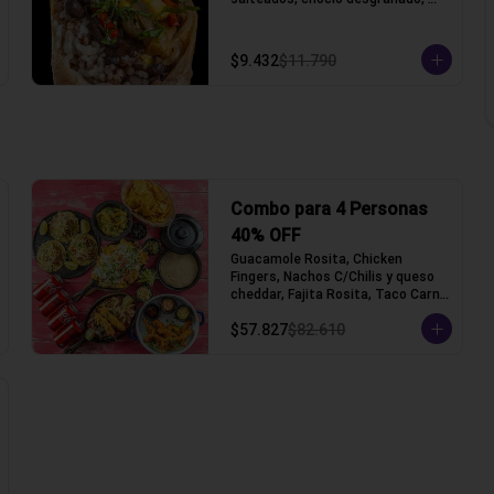
porotos negros, arroz, queso 
gauda y lechuga, acompañado con 
pico de gallo y crema ácida, 
$9.432
$11.790
acompañado con papas fritas.
Combo para 4 Personas
40% OFF
Guacamole Rosita, Chicken 
Fingers, Nachos C/Chilis y queso 
cheddar, Fajita Rosita, Taco Carne 
Mechada (Tacos con tortilla de 
$57.827
$82.610
trigo)