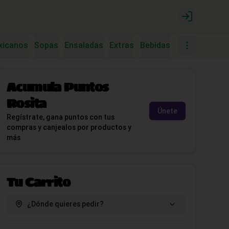
Login
xicanos
Sopas
Ensaladas
Extras
Bebidas
Postres
Tac
Acumula
Puntos
Rosita
Únete
Regístrate, gana puntos con tus
compras y canjealos por productos y
más
Tu Carrito
¿Dónde quieres pedir?