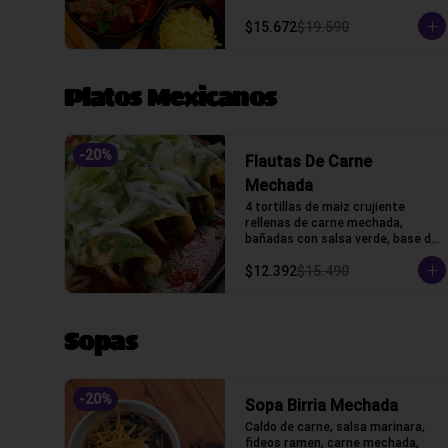
queso y tortillas de harina de 
trigo.
$15.672
$19.590
Platos Mexicanos
-
20
%
Flautas De Carne
Mechada
4 tortillas de maiz crujiente 
rellenas de carne mechada, 
bañadas con salsa verde, base de 
salsa marinara con lechuga, 
$12.392
$15.490
gratinado con queso gauda, 
crama acida y cilantro.
Sopas
-
20
%
Sopa Birria Mechada
Caldo de carne, salsa marinara, 
fideos ramen, carne mechada, 