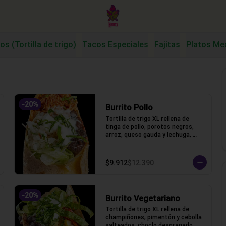
os (Tortilla de trigo)
Tacos Especiales
Fajitas
Platos Me
-
20
%
Burrito Pollo
Tortilla de trigo XL rellena de 
tinga de pollo, porotos negros, 
arroz, queso gauda y lechuga, 
salsa acida
$9.912
$12.390
-
20
%
Burrito Vegetariano
Tortilla de trigo XL rellena de 
champiñones, pimentón y cebolla 
salteados, choclo desgranado, 