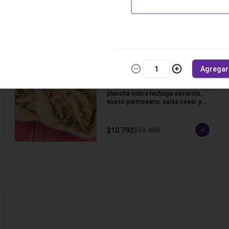
carne mechada, queso gauda, 
crema ácida, pico de gallo y un 
toque de cilantro.
$11.592
$14.490
Agregar
-
20
%
Taco Pollo Cesar
3 Tortillas de trigo, pollo a la 
plancha sobre lechuga escarola, 
queso parmesano, salsa cesar y 
un toque de cilantro.
$10.792
$13.490