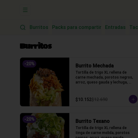
Abrir menu de navegación
Burritos
Packs para compartir
Entradas
Tac
Burritos
-
20
%
Burrito Mechada
Tortilla de trigo XL rellena de 
carne mechada, porotos negros, 
arroz, queso gauda y lechuga, 
salsa acida
$10.152
$12.690
-
20
%
Burrito Texano
Tortilla de trigo XL rellena de 
tinga de carne molida, porotos 
negros, arroz, queso gauda, 