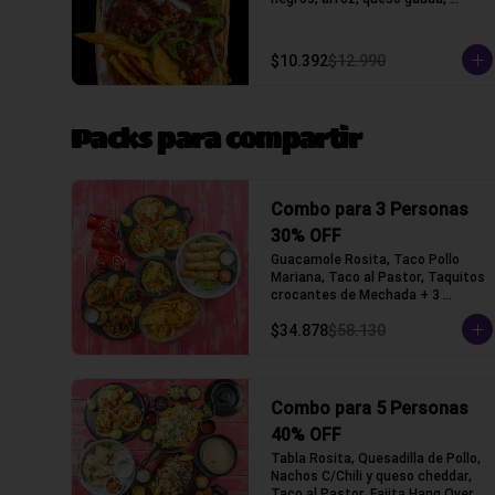
crocantes de tortilla de maiz y 
lechuga, salsa acida
$10.392
$12.990
Packs para compartir
Combo para 3 Personas
30% OFF
Guacamole Rosita, Taco Pollo 
Mariana, Taco al Pastor, Taquitos 
crocantes de Mechada + 3 
Bebidas a elección (Tacos con 
$34.878
$58.130
tortilla de trigo)
Combo para 5 Personas
40% OFF
Tabla Rosita, Quesadilla de Pollo, 
Nachos C/Chili y queso cheddar, 
Taco al Pastor, Fajita Hang Over 