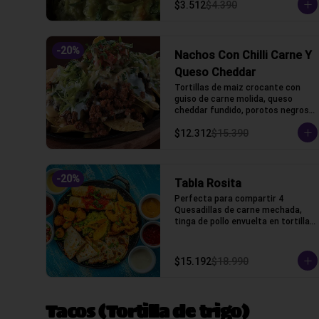
$3.512
$4.390
-
20
%
Nachos Con Chilli Carne Y
Queso Cheddar
Tortillas de maiz crocante con 
guiso de carne molida, queso 
cheddar fundido, porotos negros, 
lechuga, crema acida y pico de 
$12.312
$15.390
gallo
-
20
%
Tabla Rosita
Perfecta para compartir 4 
Quesadillas de carne mechada, 
tinga de pollo envuelta en tortillas 
de trigo, camarones crocantes, 
chicken fingers y guacamole, 
cilantro, salsas bbq, chipotle, 
$15.192
$18.990
acida, honey, marinara y pico de 
gallo
Tacos (Tortilla de trigo)