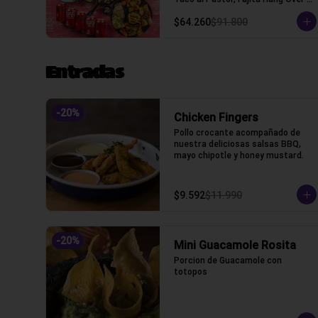
(Tacos con tortilla de trigo)
$64.260
$91.800
Entradas
-
20
%
Chicken Fingers
Pollo crocante acompañado de 
nuestra deliciosas salsas BBQ, 
mayo chipotle y honey mustard.
$9.592
$11.990
-
20
%
Mini Guacamole Rosita
Porcion de Guacamole con 
totopos