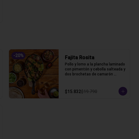
-
20
%
Fajita Rosita
Pollo y lomo a la plancha laminado 
con pimentón y cebolla salteada y 
dos brochetas de camarón 
apanado acompañada de lechuga, 
pico de gallo, frijoles, queso y 
tortillas de harina de trigo.
$15.832
$19.790