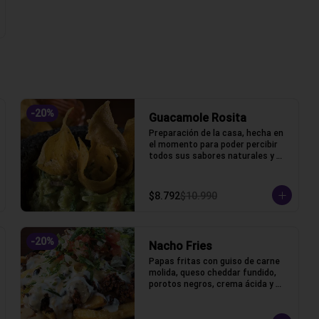
-
20
%
Guacamole Rosita
Preparación de la casa, hecha en 
el momento para poder percibir 
todos sus sabores naturales y 
frescos.
$8.792
$10.990
-
20
%
Nacho Fries
Papas fritas con guiso de carne 
molida, queso cheddar fundido, 
porotos negros, crema ácida y 
pico de gallo.