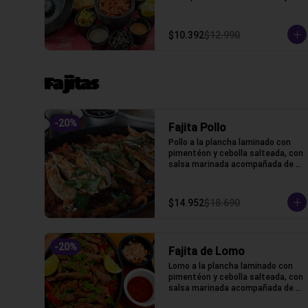
algunos extras
$10.392
$12.990
Fajitas
-
20
%
Fajita Pollo
Pollo a la plancha laminado con 
pimentéon y cebolla salteada, con 
salsa marinada acompañada de 
lechuga, pico de gallo, frijoles, 
queso y tortillas de harina de 
trigo.
$14.952
$18.690
-
20
%
Fajita de Lomo
Lomo a la plancha laminado con 
pimentéon y cebolla salteada, con 
salsa marinada acompañada de 
lechuga, pico de gallo, frijoles, 