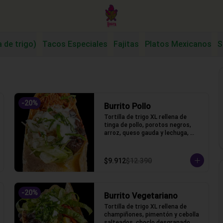
a de trigo)
Tacos Especiales
Fajitas
Platos Mexicanos
S
-
20
%
Burrito Pollo
Tortilla de trigo XL rellena de 
tinga de pollo, porotos negros, 
arroz, queso gauda y lechuga, 
salsa acida
$9.912
$12.390
-
20
%
Burrito Vegetariano
Tortilla de trigo XL rellena de 
champiñones, pimentón y cebolla 
salteados, choclo desgranado, 