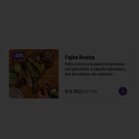
-
20
%
Fajita Rosita
Pollo y lomo a la plancha laminado 
con pimentón y cebolla salteada y 
dos brochetas de camarón 
apanado acompañada de lechuga, 
pico de gallo, frijoles, queso y 
tortillas de harina de trigo.
$15.832
$19.790