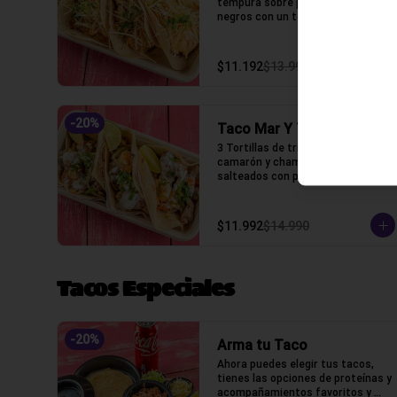
tempura sobre puré de frijoles 
negros con un toque de mayo 
chipotle, puerro crocante y un 
toque de cilantro.
$11.192
$13.990
-
20
%
Taco Mar Y Tierra
3 Tortillas de trigo, Lomo, 
camarón y champiñones 
salteados con pimenton, cebolla, 
crema ácida y un toque de 
cilantro.
$11.992
$14.990
Tacos Especiales
-
20
%
Arma tu Taco
Ahora puedes elegir tus tacos, 
tienes las opciones de proteínas y 
acompañamientos favoritos y 