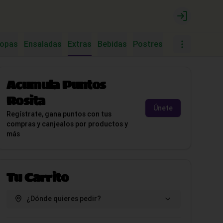
Login
opas
Ensaladas
Extras
Bebidas
Postres
Tacos
Tosta
Acumula
Puntos
Rosita
Únete
Regístrate, gana puntos con tus
compras y canjealos por productos y
más
Tu Carrito
¿Dónde quieres pedir?