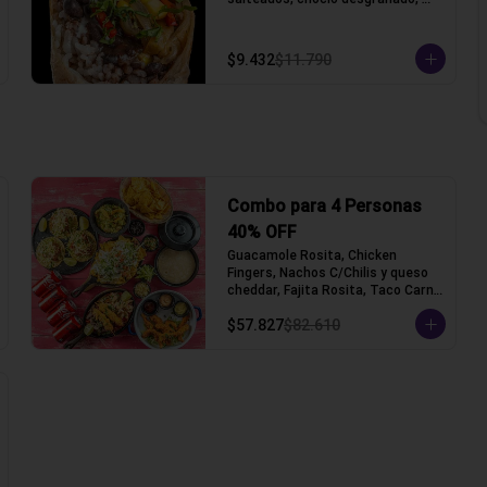
porotos negros, arroz, queso 
gauda y lechuga, acompañado con 
pico de gallo y crema ácida, 
$9.432
$11.790
acompañado con papas fritas.
Combo para 4 Personas
40% OFF
Guacamole Rosita, Chicken 
Fingers, Nachos C/Chilis y queso 
cheddar, Fajita Rosita, Taco Carne 
Mechada (Tacos con tortilla de 
$57.827
$82.610
trigo)