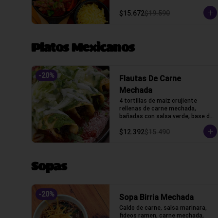
queso y tortillas de harina de 
trigo.
$15.672
$19.590
Platos Mexicanos
-
20
%
Flautas De Carne
Mechada
4 tortillas de maiz crujiente 
rellenas de carne mechada, 
bañadas con salsa verde, base de 
salsa marinara con lechuga, 
$12.392
$15.490
gratinado con queso gauda, 
crama acida y cilantro.
Sopas
-
20
%
Sopa Birria Mechada
Caldo de carne, salsa marinara, 
fideos ramen, carne mechada, 