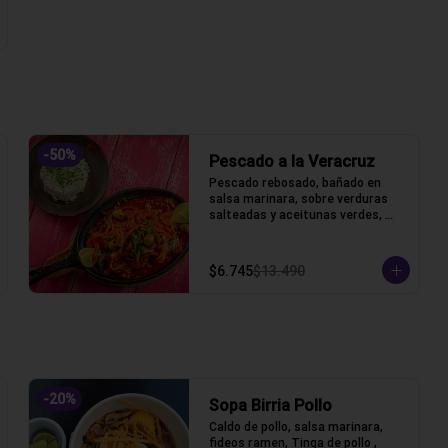
-
50
%
Pescado a la Veracruz
Pescado rebosado, bañado en 
salsa marinara, sobre verduras 
salteadas y aceitunas verdes, 
acompañado de arroz blanco
$6.745
$13.490
-
20
%
Sopa Birria Pollo
Caldo de pollo, salsa marinara, 
fideos ramen, Tinga de pollo , 