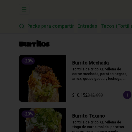
Abrir menu de navegación
Burritos
Packs para compartir
Entradas
Tacos (Tortill
Burritos
-
20
%
Burrito Mechada
Tortilla de trigo XL rellena de 
carne mechada, porotos negros, 
arroz, queso gauda y lechuga, 
salsa acida
$10.152
$12.690
-
20
%
Burrito Texano
Tortilla de trigo XL rellena de 
tinga de carne molida, porotos 
negros, arroz, queso gauda, 