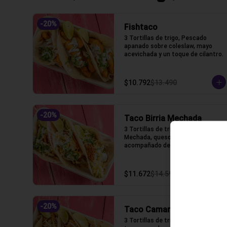
-
20
%
Fishtaco
3 Tortillas de trigo, Pescado 
apanado sobre coleslaw, mayo 
acevichada y un toque de cilantro.
$10.792
$13.490
-
20
%
Taco Birria Mechada
3 Tortillas de trigo,tTinga de 
Mechada, queso gauda fundido 
acompañado de birria
$11.672
$14.590
-
20
%
Taco Camaron Tempura
3 Tortillas de trigo, camarón 