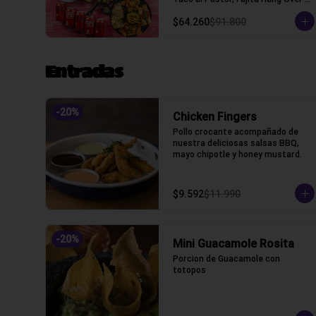
(Tacos con tortilla de trigo)
$64.260
$91.800
Entradas
-
20
%
Chicken Fingers
Pollo crocante acompañado de 
nuestra deliciosas salsas BBQ, 
mayo chipotle y honey mustard.
$9.592
$11.990
-
20
%
Mini Guacamole Rosita
Porcion de Guacamole con 
totopos