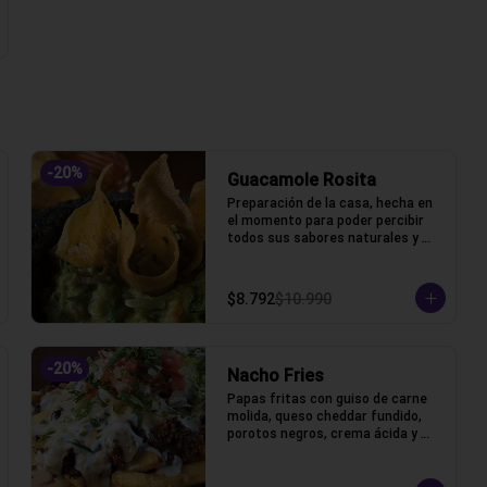
-
20
%
Guacamole Rosita
Preparación de la casa, hecha en 
el momento para poder percibir 
todos sus sabores naturales y 
frescos.
$8.792
$10.990
-
20
%
Nacho Fries
Papas fritas con guiso de carne 
molida, queso cheddar fundido, 
porotos negros, crema ácida y 
pico de gallo.