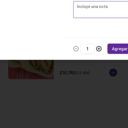
carne mechada, queso gauda, 
crema ácida, pico de gallo y un 
toque de cilantro.
$11.592
$14.490
-
20
%
Taco Pollo Cesar
3 Tortillas de trigo, pollo a la 
Agregar
plancha sobre lechuga escarola, 
queso parmesano, salsa cesar y 
un toque de cilantro.
$10.792
$13.490