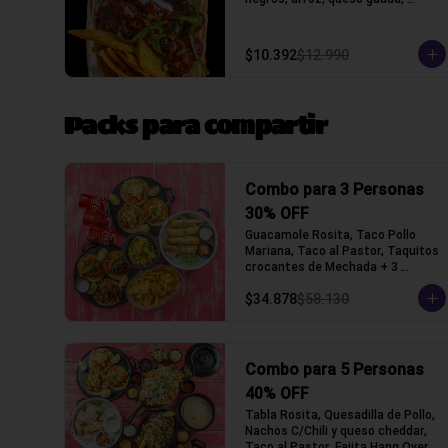
crocantes de tortilla de maiz y 
lechuga, salsa acida
$10.392
$12.990
Packs para compartir
Combo para 3 Personas
30% OFF
Guacamole Rosita, Taco Pollo 
Mariana, Taco al Pastor, Taquitos 
crocantes de Mechada + 3 
Bebidas a elección (Tacos con 
$34.878
$58.130
tortilla de trigo)
Combo para 5 Personas
40% OFF
Tabla Rosita, Quesadilla de Pollo, 
Nachos C/Chili y queso cheddar, 
Taco al Pastor, Fajita Hang Over 