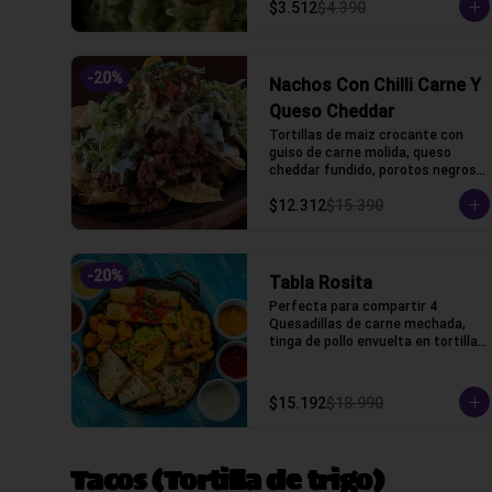
$3.512
$4.390
-
20
%
Nachos Con Chilli Carne Y
Queso Cheddar
Tortillas de maiz crocante con 
guiso de carne molida, queso 
cheddar fundido, porotos negros, 
lechuga, crema acida y pico de 
$12.312
$15.390
gallo
-
20
%
Tabla Rosita
Perfecta para compartir 4 
Quesadillas de carne mechada, 
tinga de pollo envuelta en tortillas 
de trigo, camarones crocantes, 
chicken fingers y guacamole, 
cilantro, salsas bbq, chipotle, 
$15.192
$18.990
acida, honey, marinara y pico de 
gallo
Tacos (Tortilla de trigo)