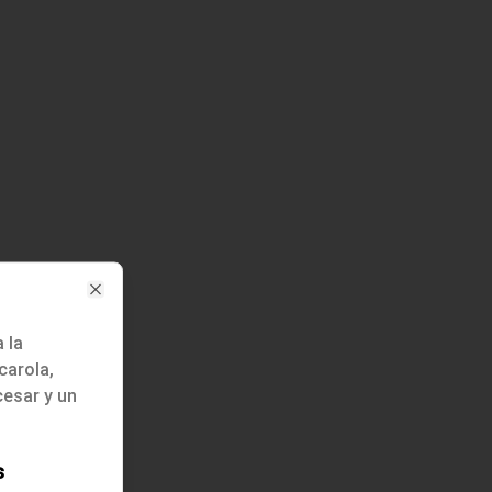
Close
a la
carola,
esar y un
s