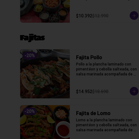
algunos extras
$10.392
$12.990
Fajitas
-
20
%
Fajita Pollo
Pollo a la plancha laminado con 
pimentéon y cebolla salteada, con 
salsa marinada acompañada de 
lechuga, pico de gallo, frijoles, 
queso y tortillas de harina de 
trigo.
$14.952
$18.690
-
20
%
Fajita de Lomo
Lomo a la plancha laminado con 
pimentéon y cebolla salteada, con 
salsa marinada acompañada de 
lechuga, pico de gallo, frijoles, 