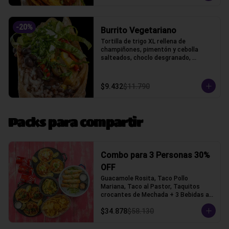
-
20
%
Burrito Vegetariano
Tortilla de trigo XL rellena de 
champiñones, pimentón y cebolla 
salteados, choclo desgranado, 
porotos negros, arroz, queso gauda y 
lechuga, acompañado con pico de 
gallo y crema ácida, acompañado con 
$9.432
$11.790
papas fritas.
Packs para compartir
Combo para 3 Personas 30%
OFF
Guacamole Rosita, Taco Pollo 
Mariana, Taco al Pastor, Taquitos 
crocantes de Mechada + 3 Bebidas a 
elección (Tacos con tortilla de trigo)
$34.878
$58.130