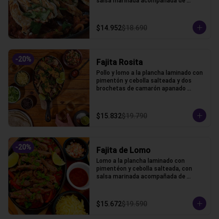
salsa marinada acompañada de 
lechuga, pico de gallo, frijoles, queso y 
tortillas de harina de trigo.
$14.952
$18.690
-
20
%
Fajita Rosita
Pollo y lomo a la plancha laminado con 
pimentón y cebolla salteada y dos 
brochetas de camarón apanado 
acompañada de lechuga, pico de gallo, 
frijoles, queso y tortillas de harina de 
trigo.
$15.832
$19.790
-
20
%
Fajita de Lomo
Lomo a la plancha laminado con 
pimentéon y cebolla salteada, con 
salsa marinada acompañada de 
lechuga, pico de gallo, frijoles, queso y 
tortillas de harina de trigo.
$15.672
$19.590