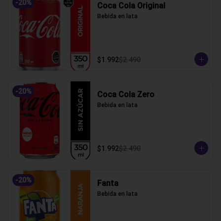
-
20
%
Coca Cola Original
Bebida en lata
$1.992
$2.490
-
20
%
Coca Cola Zero
Bebida en lata
$1.992
$2.490
-
20
%
Fanta
Bebida en lata