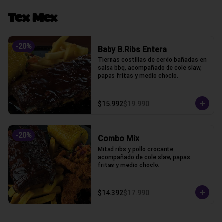
Tex Mex
-
20
%
Baby B.Ribs Entera
Tiernas costillas de cerdo bañadas en 
salsa bbq, acompañado de cole slaw, 
papas fritas y medio choclo.
$15.992
$19.990
-
20
%
Combo Mix
Mitad ribs y pollo crocante 
acompañado de cole slaw, papas 
fritas y medio choclo.
$14.392
$17.990