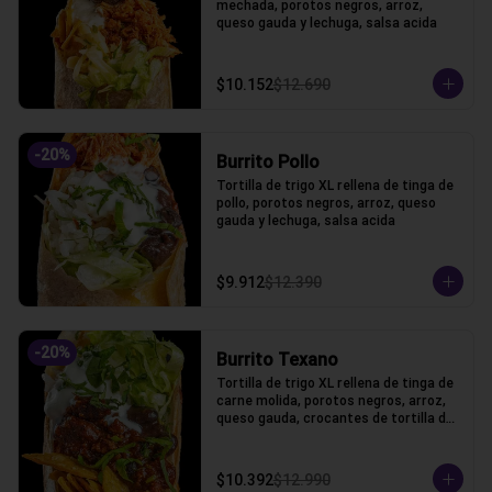
mechada, porotos negros, arroz, 
queso gauda y lechuga, salsa acida
$10.152
$12.690
-
20
%
Burrito Pollo
Tortilla de trigo XL rellena de tinga de 
pollo, porotos negros, arroz, queso 
gauda y lechuga, salsa acida
$9.912
$12.390
-
20
%
Burrito Texano
Tortilla de trigo XL rellena de tinga de 
carne molida, porotos negros, arroz, 
queso gauda, crocantes de tortilla de 
maiz y lechuga, salsa acida
$10.392
$12.990