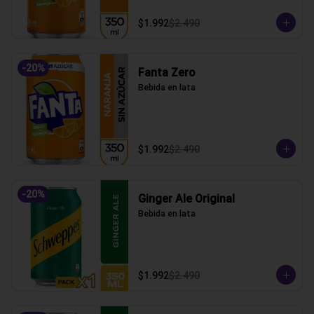
$1.992
$2.490
-
20
%
Fanta Zero
Bebida en lata
$1.992
$2.490
-
20
%
Ginger Ale Original
Bebida en lata
$1.992
$2.490