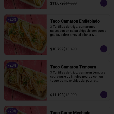
$11.672
$14.590
-
20
%
Taco Camaron Endiablado
3 Tortillas de trigo, camarones 
salteados en salsa chipotle con queso 
gauda, sobre arroz al cilantro, 
coronado con puerro crocante y 
cilantro
$10.792
$13.490
-
20
%
Taco Camaron Tempura
3 Tortillas de trigo, camarón tempura 
sobre puré de frijoles negros con un 
toque de mayo chipotle, puerro 
crocante y un toque de cilantro.
$11.192
$13.990
-
20
%
Taco Carne Mechada