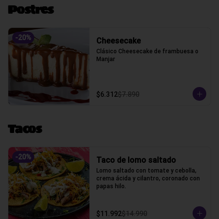
Postres
-
20
%
Cheesecake
Clásico Cheesecake de frambuesa o 
Manjar
$6.312
$7.890
Tacos
-
20
%
Taco de lomo saltado
Lomo saltado con tomate y cebolla, 
crema ácida y cilantro, coronado con 
papas hilo.
$11.992
$14.990