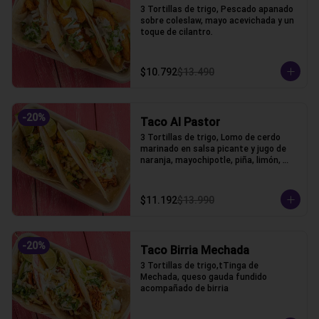
3 Tortillas de trigo, Pescado apanado 
sobre coleslaw, mayo acevichada y un 
toque de cilantro.
$10.792
$13.490
-
20
%
Taco Al Pastor
3 Tortillas de trigo, Lomo de cerdo 
marinado en salsa picante y jugo de 
naranja, mayochipotle, piña, limón, 
cebolla y cilantro acompañado.
$11.192
$13.990
-
20
%
Taco Birria Mechada
3 Tortillas de trigo,tTinga de 
Mechada, queso gauda fundido 
acompañado de birria