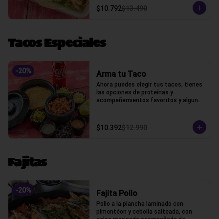
$10.792
$13.490
Tacos Especiales
-
20
%
Arma tu Taco
Ahora puedes elegir tus tacos, tienes 
las opciones de proteínas y 
acompañamientos favoritos y algunos 
extras
$10.392
$12.990
Fajitas
-
20
%
Fajita Pollo
Pollo a la plancha laminado con 
pimentéon y cebolla salteada, con 