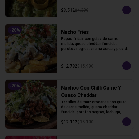
$3.512
$4.390
-
20
%
Nacho Fries
Papas fritas con guiso de carne 
molida, queso cheddar fundido, 
porotos negros, crema ácida y pico de 
gallo.
$12.792
$15.990
-
20
%
Nachos Con Chilli Carne Y
Queso Cheddar
Tortillas de maiz crocante con guiso 
de carne molida, queso cheddar 
fundido, porotos negros, lechuga, 
crema acida y pico de gallo
$12.312
$15.390