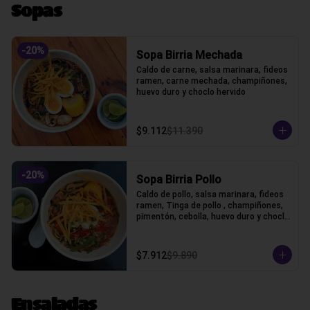
Sopas
-
20
%
Sopa Birria Mechada
Caldo de carne, salsa marinara, fideos 
ramen, carne mechada, champiñones, 
huevo duro y choclo hervido
$9.112
$11.390
-
20
%
Sopa Birria Pollo
Caldo de pollo, salsa marinara, fideos 
ramen, Tinga de pollo , champiñones, 
pimentón, cebolla, huevo duro y choclo 
hervido
$7.912
$9.890
Ensaladas