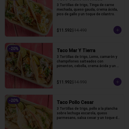
3 Tortillas de trigo, Tinga de carne 
mechada, queso gauda, crema ácida, 
pico de gallo y un toque de cilantro.
$11.592
$14.490
-
20
%
Taco Mar Y Tierra
3 Tortillas de trigo, Lomo, camarón y 
champiñones salteados con 
pimenton, cebolla, crema ácida y un 
toque de cilantro.
$11.992
$14.990
-
20
%
Taco Pollo Cesar
3 Tortillas de trigo, pollo a la plancha 
sobre lechuga escarola, queso 
parmesano, salsa cesar y un toque de 
cilantro.