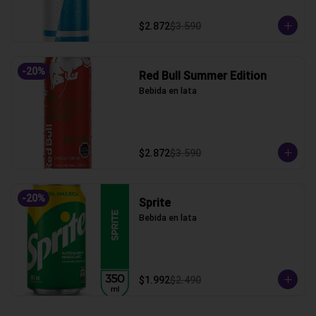
$2.872
$3.590
-
20
%
Red Bull Summer Edition
Bebida en lata
$2.872
$3.590
-
20
%
Sprite
Bebida en lata
$1.992
$2.490