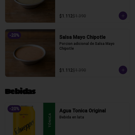
$1.112
$1.390
-
20
%
Salsa Mayo Chipotle
Porcion adicional de Salsa Mayo 
Chipotle
$1.112
$1.390
Bebidas
-
20
%
Agua Tonica Original
Bebida en lata