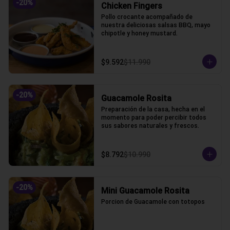
-
20
%
Chicken Fingers
Pollo crocante acompañado de 
nuestra deliciosas salsas BBQ, mayo 
chipotle y honey mustard.
$9.592
$11.990
-
20
%
Guacamole Rosita
Preparación de la casa, hecha en el 
momento para poder percibir todos 
sus sabores naturales y frescos.
$8.792
$10.990
-
20
%
Mini Guacamole Rosita
Porcion de Guacamole con totopos