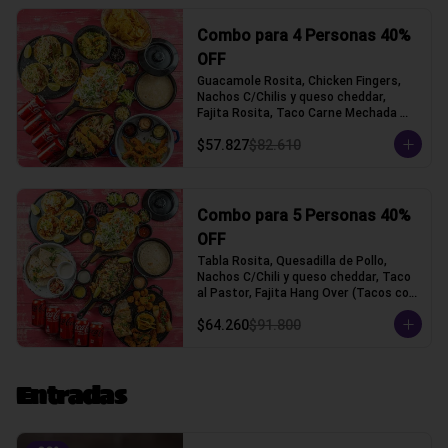
Combo para 4 Personas 40%
OFF
Guacamole Rosita, Chicken Fingers, 
Nachos C/Chilis y queso cheddar, 
Fajita Rosita, Taco Carne Mechada 
(Tacos con tortilla de trigo)
$57.827
$82.610
Combo para 5 Personas 40%
OFF
Tabla Rosita, Quesadilla de Pollo, 
Nachos C/Chili y queso cheddar, Taco 
al Pastor, Fajita Hang Over (Tacos con 
tortilla de trigo)
$64.260
$91.800
Entradas