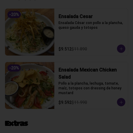
-
20
%
Ensalada Cesar
Ensalada César con pollo a la plancha, 
queso gauda y totopos
$9.512
$11.890
-
20
%
Ensalada Mexican Chicken
Salad
Pollo a la plancha, lechuga, tomate, 
maíz, totopos con dressing de honey 
mustard
$9.592
$11.990
Extras