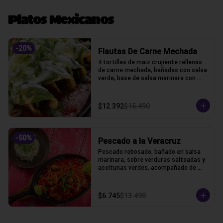
Platos Mexicanos
-
20
%
Flautas De Carne Mechada
4 tortillas de maiz crujiente rellenas 
de carne mechada, bañadas con salsa 
verde, base de salsa marinara con 
lechuga, gratinado con queso gauda, 
crama acida y cilantro.
$12.392
$15.490
-
50
%
Pescado a la Veracruz
Pescado rebosado, bañado en salsa 
marinara, sobre verduras salteadas y 
aceitunas verdes, acompañado de 
arroz blanco
$6.745
$13.490