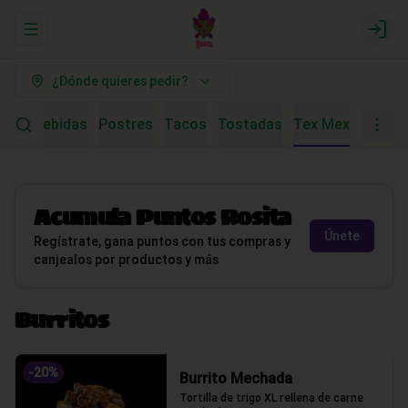
Abrir menu de navegación
Logi
¿Dónde quieres pedir?
tras
Bebidas
Postres
Tacos
Tostadas
Tex Mex
Acumula
Puntos Rosita
Únete
Regístrate, gana puntos con tus compras y
canjealos por productos y más
Burritos
-
20
%
Burrito Mechada
Tortilla de trigo XL rellena de carne 