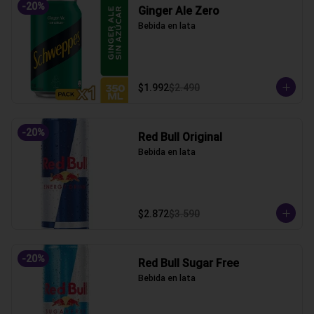
-
20
%
Ginger Ale Zero
Bebida en lata
$1.992
$2.490
-
20
%
Red Bull Original
Bebida en lata
$2.872
$3.590
-
20
%
Red Bull Sugar Free
Bebida en lata