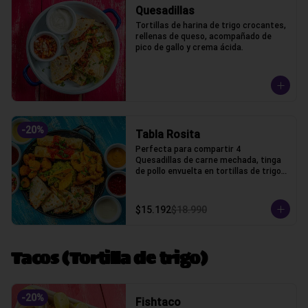
Quesadillas
Tortillas de harina de trigo crocantes, 
rellenas de queso, acompañado de 
pico de gallo y crema ácida.
-
20
%
Tabla Rosita
Perfecta para compartir 4 
Quesadillas de carne mechada, tinga 
de pollo envuelta en tortillas de trigo, 
camarones crocantes, chicken fingers 
y guacamole, cilantro, salsas bbq, 
chipotle, acida, honey, marinara y pico 
$15.192
$18.990
de gallo
Tacos (Tortilla de trigo)
-
20
%
Fishtaco