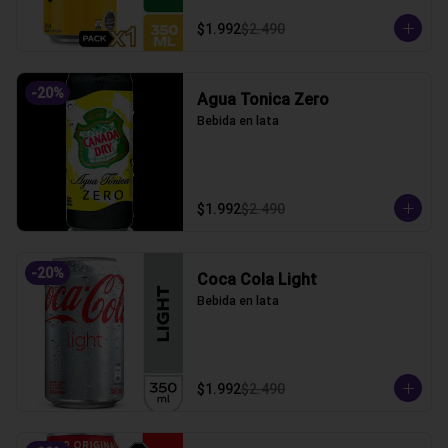
$1.992
$2.490
-
20
%
Agua Tonica Zero
Bebida en lata
$1.992
$2.490
-
20
%
Coca Cola Light
Bebida en lata
$1.992
$2.490