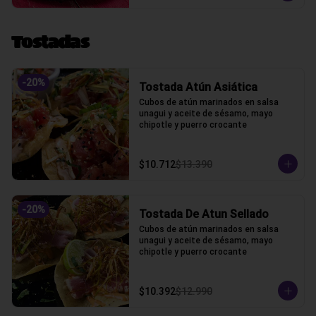
Tostadas
-
20
%
Tostada Atún Asiática
Cubos de atún marinados en salsa 
unagui y aceite de sésamo, mayo 
chipotle y puerro crocante
$10.712
$13.390
-
20
%
Tostada De Atun Sellado
Cubos de atún marinados en salsa 
unagui y aceite de sésamo, mayo 
chipotle y puerro crocante
$10.392
$12.990