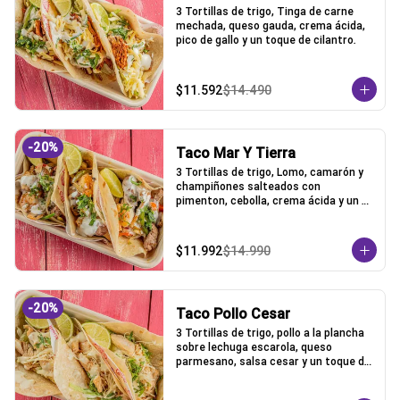
3 Tortillas de trigo, Tinga de carne 
mechada, queso gauda, crema ácida, 
pico de gallo y un toque de cilantro.
$11.592
$14.490
-
20
%
Taco Mar Y Tierra
3 Tortillas de trigo, Lomo, camarón y 
champiñones salteados con 
pimenton, cebolla, crema ácida y un 
toque de cilantro.
$11.992
$14.990
-
20
%
Taco Pollo Cesar
3 Tortillas de trigo, pollo a la plancha 
sobre lechuga escarola, queso 
parmesano, salsa cesar y un toque de 
cilantro.