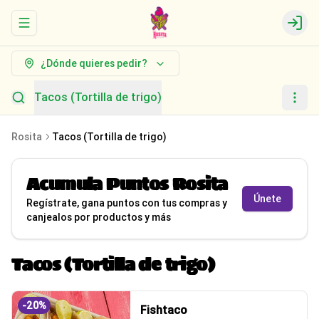
Abrir menu de navegación
Logi
¿Dónde quieres pedir?
Tacos (Tortilla de trigo)
Rosita
Tacos (Tortilla de trigo)
Acumula
Puntos Rosita
Únete
Regístrate, gana puntos con tus compras y
canjealos por productos y más
Tacos (Tortilla de trigo)
-
20
%
Fishtaco