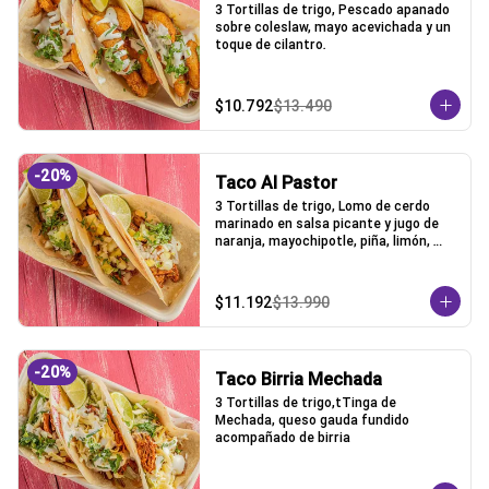
3 Tortillas de trigo, Pescado apanado 
sobre coleslaw, mayo acevichada y un 
toque de cilantro.
$10.792
$13.490
-
20
%
Taco Al Pastor
3 Tortillas de trigo, Lomo de cerdo 
marinado en salsa picante y jugo de 
naranja, mayochipotle, piña, limón, 
cebolla y cilantro acompañado.
$11.192
$13.990
-
20
%
Taco Birria Mechada
3 Tortillas de trigo,tTinga de 
Mechada, queso gauda fundido 
acompañado de birria