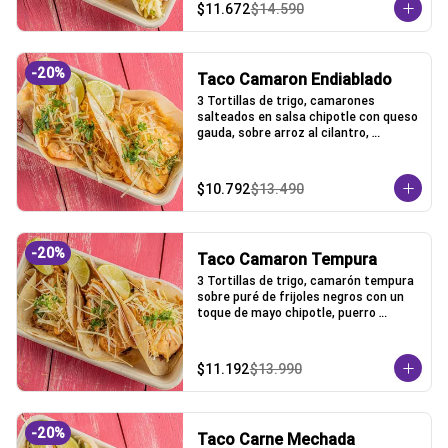
$11.672
$14.590
-
20
%
Taco Camaron Endiablado
3 Tortillas de trigo, camarones 
salteados en salsa chipotle con queso 
gauda, sobre arroz al cilantro, 
coronado con puerro crocante y 
cilantro
$10.792
$13.490
-
20
%
Taco Camaron Tempura
3 Tortillas de trigo, camarón tempura 
sobre puré de frijoles negros con un 
toque de mayo chipotle, puerro 
crocante y un toque de cilantro.
$11.192
$13.990
-
20
%
Taco Carne Mechada