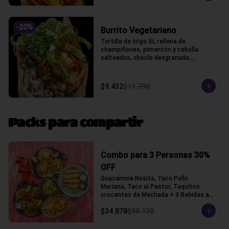
-
20
%
Burrito Vegetariano
Tortilla de trigo XL rellena de 
champiñones, pimentón y cebolla 
salteados, choclo desgranado, 
porotos negros, arroz, queso gauda y 
lechuga, acompañado con pico de 
gallo y crema ácida, acompañado con 
$9.432
$11.790
papas fritas.
Packs para compartir
Combo para 3 Personas 30%
OFF
Guacamole Rosita, Taco Pollo 
Mariana, Taco al Pastor, Taquitos 
crocantes de Mechada + 3 Bebidas a 
elección (Tacos con tortilla de trigo)
$34.878
$58.130