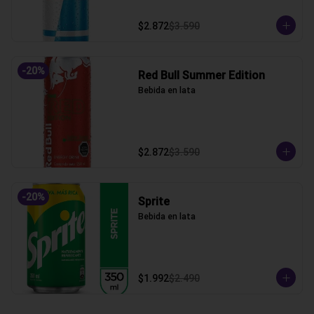
$2.872
$3.590
-
20
%
Red Bull Summer Edition
Bebida en lata
$2.872
$3.590
-
20
%
Sprite
Bebida en lata
$1.992
$2.490