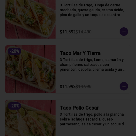
3 Tortillas de trigo, Tinga de carne 
mechada, queso gauda, crema ácida, 
pico de gallo y un toque de cilantro.
$11.592
$14.490
-
20
%
Taco Mar Y Tierra
3 Tortillas de trigo, Lomo, camarón y 
champiñones salteados con 
pimenton, cebolla, crema ácida y un 
toque de cilantro.
$11.992
$14.990
-
20
%
Taco Pollo Cesar
3 Tortillas de trigo, pollo a la plancha 
sobre lechuga escarola, queso 
parmesano, salsa cesar y un toque de 
cilantro.