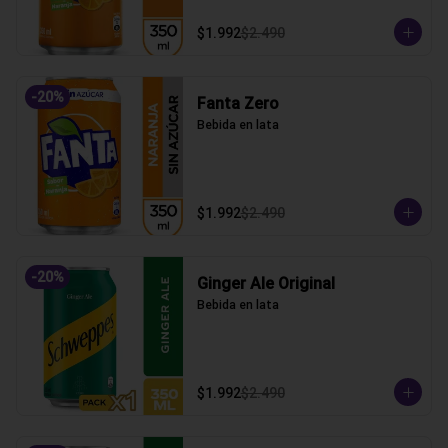
$1.992
$2.490
-
20
%
Fanta Zero
Bebida en lata
$1.992
$2.490
-
20
%
Ginger Ale Original
Bebida en lata
$1.992
$2.490