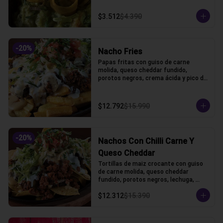
$3.512
$4.390
-
20
%
Nacho Fries
Papas fritas con guiso de carne 
molida, queso cheddar fundido, 
porotos negros, crema ácida y pico de 
gallo.
$12.792
$15.990
-
20
%
Nachos Con Chilli Carne Y
Queso Cheddar
Tortillas de maiz crocante con guiso 
de carne molida, queso cheddar 
fundido, porotos negros, lechuga, 
crema acida y pico de gallo
$12.312
$15.390