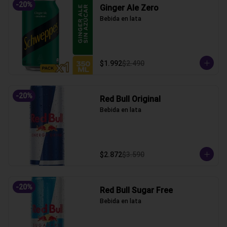
-
20
%
Ginger Ale Zero
Bebida en lata
$1.992
$2.490
-
20
%
Red Bull Original
Bebida en lata
$2.872
$3.590
-
20
%
Red Bull Sugar Free
Bebida en lata