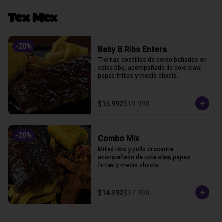
Tex Mex
-
20
%
Baby B.Ribs Entera
Tiernas costillas de cerdo bañadas en 
salsa bbq, acompañado de cole slaw, 
papas fritas y medio choclo.
$15.992
$19.990
-
20
%
Combo Mix
Mitad ribs y pollo crocante 
acompañado de cole slaw, papas 
fritas y medio choclo.
$14.392
$17.990