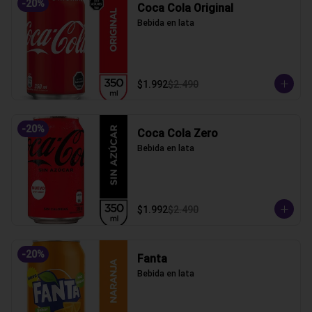
-
20
%
Coca Cola Original
Bebida en lata
$1.992
$2.490
-
20
%
Coca Cola Zero
Bebida en lata
$1.992
$2.490
-
20
%
Fanta
Bebida en lata