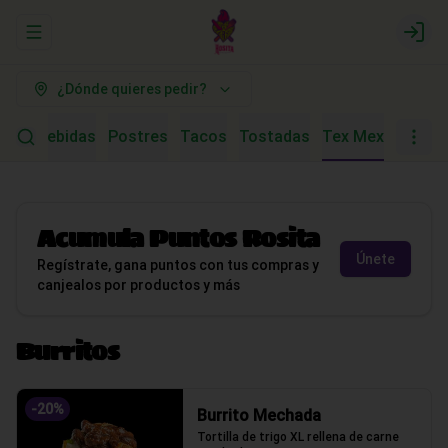
Abrir menu de navegación
Logi
¿Dónde quieres pedir?
tras
Bebidas
Postres
Tacos
Tostadas
Tex Mex
Acumula
Puntos Rosita
Únete
Regístrate, gana puntos con tus compras y
canjealos por productos y más
Burritos
-
20
%
Burrito Mechada
Tortilla de trigo XL rellena de carne 