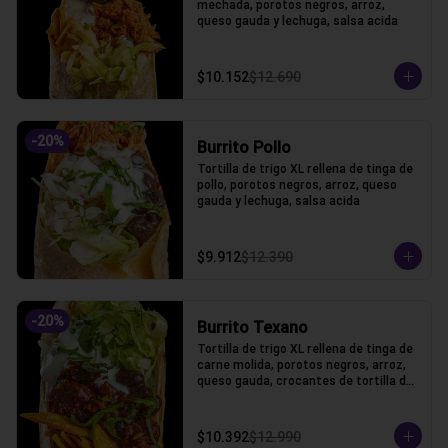
mechada, porotos negros, arroz, 
queso gauda y lechuga, salsa acida
$10.152
$12.690
-
20
%
Burrito Pollo
Tortilla de trigo XL rellena de tinga de 
pollo, porotos negros, arroz, queso 
gauda y lechuga, salsa acida
$9.912
$12.390
-
20
%
Burrito Texano
Tortilla de trigo XL rellena de tinga de 
carne molida, porotos negros, arroz, 
queso gauda, crocantes de tortilla de 
maiz y lechuga, salsa acida
$10.392
$12.990