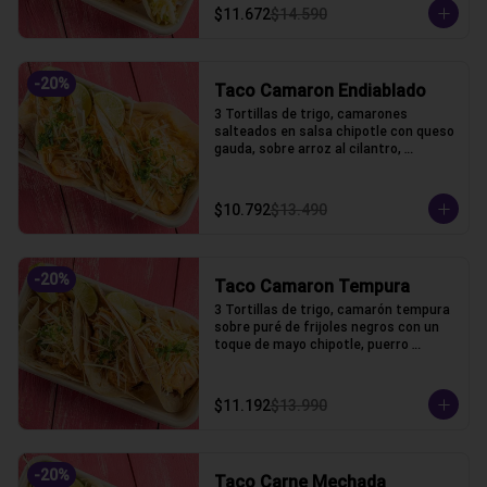
$11.672
$14.590
-
20
%
Taco Camaron Endiablado
3 Tortillas de trigo, camarones 
salteados en salsa chipotle con queso 
gauda, sobre arroz al cilantro, 
coronado con puerro crocante y 
cilantro
$10.792
$13.490
-
20
%
Taco Camaron Tempura
3 Tortillas de trigo, camarón tempura 
sobre puré de frijoles negros con un 
toque de mayo chipotle, puerro 
crocante y un toque de cilantro.
$11.192
$13.990
-
20
%
Taco Carne Mechada