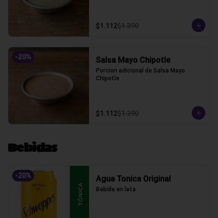
$1.112
$1.390
-
20
%
Salsa Mayo Chipotle
Porcion adicional de Salsa Mayo 
Chipotle
$1.112
$1.390
Bebidas
-
20
%
Agua Tonica Original
Bebida en lata