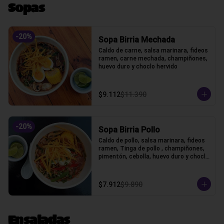
Sopas
-
20
%
Sopa Birria Mechada
Caldo de carne, salsa marinara, fideos 
ramen, carne mechada, champiñones, 
huevo duro y choclo hervido
$9.112
$11.390
-
20
%
Sopa Birria Pollo
Caldo de pollo, salsa marinara, fideos 
ramen, Tinga de pollo , champiñones, 
pimentón, cebolla, huevo duro y choclo 
hervido
$7.912
$9.890
Ensaladas