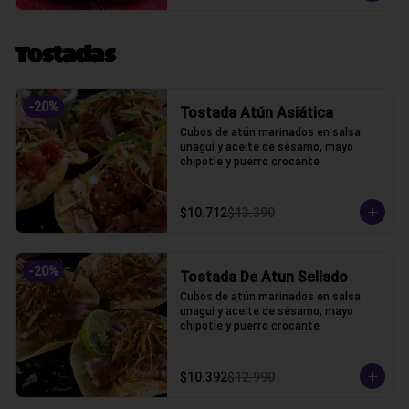
Tostadas
-
20
%
Tostada Atún Asiática
Cubos de atún marinados en salsa 
unagui y aceite de sésamo, mayo 
chipotle y puerro crocante
$10.712
$13.390
-
20
%
Tostada De Atun Sellado
Cubos de atún marinados en salsa 
unagui y aceite de sésamo, mayo 
chipotle y puerro crocante
$10.392
$12.990