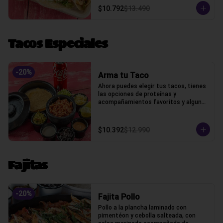
$10.792
$13.490
Tacos Especiales
-
20
%
Arma tu Taco
Ahora puedes elegir tus tacos, tienes 
las opciones de proteínas y 
acompañamientos favoritos y algunos 
extras
$10.392
$12.990
Fajitas
-
20
%
Fajita Pollo
Pollo a la plancha laminado con 
pimentéon y cebolla salteada, con 