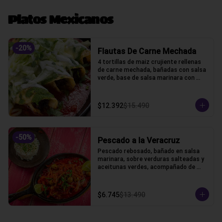
Platos Mexicanos
-
20
%
Flautas De Carne Mechada
4 tortillas de maiz crujiente rellenas 
de carne mechada, bañadas con salsa 
verde, base de salsa marinara con 
lechuga, gratinado con queso gauda, 
crama acida y cilantro.
$12.392
$15.490
-
50
%
Pescado a la Veracruz
Pescado rebosado, bañado en salsa 
marinara, sobre verduras salteadas y 
aceitunas verdes, acompañado de 
arroz blanco
$6.745
$13.490