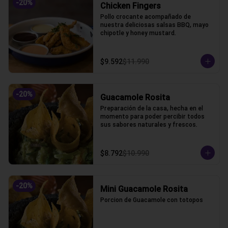
-
20
%
Chicken Fingers
Pollo crocante acompañado de 
nuestra deliciosas salsas BBQ, mayo 
chipotle y honey mustard.
$9.592
$11.990
-
20
%
Guacamole Rosita
Preparación de la casa, hecha en el 
momento para poder percibir todos 
sus sabores naturales y frescos.
$8.792
$10.990
-
20
%
Mini Guacamole Rosita
Porcion de Guacamole con totopos