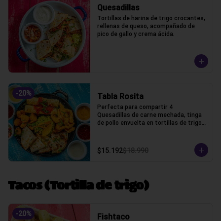
Quesadillas
Tortillas de harina de trigo crocantes, 
rellenas de queso, acompañado de 
pico de gallo y crema ácida.
-
20
%
Tabla Rosita
Perfecta para compartir 4 
Quesadillas de carne mechada, tinga 
de pollo envuelta en tortillas de trigo, 
camarones crocantes, chicken fingers 
y guacamole, cilantro, salsas bbq, 
chipotle, acida, honey, marinara y pico 
$15.192
$18.990
de gallo
Tacos (Tortilla de trigo)
-
20
%
Fishtaco