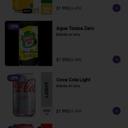
$1.992
$2.490
-
20
%
Agua Tonica Zero
Bebida en lata
$1.992
$2.490
-
20
%
Coca Cola Light
Bebida en lata
$1.992
$2.490