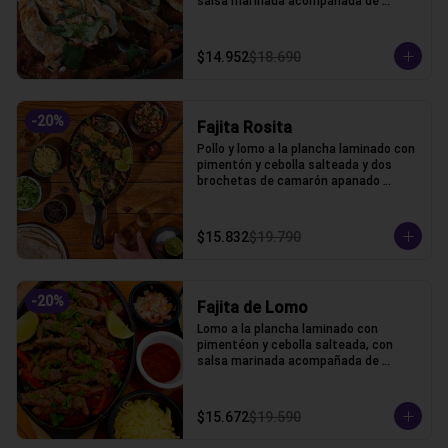
salsa marinada acompañada de 
lechuga, pico de gallo, frijoles, queso y 
tortillas de harina de trigo.
$14.952
$18.690
-
20
%
Fajita Rosita
Pollo y lomo a la plancha laminado con 
pimentón y cebolla salteada y dos 
brochetas de camarón apanado 
acompañada de lechuga, pico de gallo, 
frijoles, queso y tortillas de harina de 
trigo.
$15.832
$19.790
-
20
%
Fajita de Lomo
Lomo a la plancha laminado con 
pimentéon y cebolla salteada, con 
salsa marinada acompañada de 
lechuga, pico de gallo, frijoles, queso y 
tortillas de harina de trigo.
$15.672
$19.590