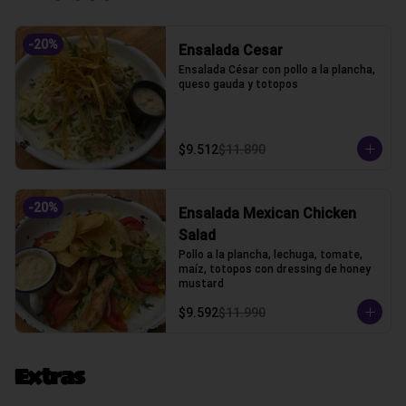
-
20
%
Ensalada Cesar
Ensalada César con pollo a la plancha, 
queso gauda y totopos
$9.512
$11.890
-
20
%
Ensalada Mexican Chicken
Salad
Pollo a la plancha, lechuga, tomate, 
maíz, totopos con dressing de honey 
mustard
$9.592
$11.990
Extras