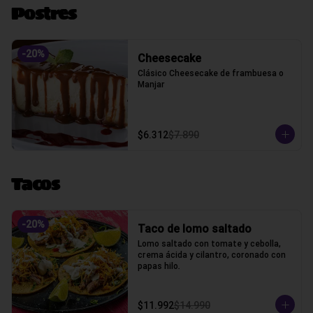
Postres
-
20
%
Cheesecake
Clásico Cheesecake de frambuesa o 
Manjar
$6.312
$7.890
Tacos
-
20
%
Taco de lomo saltado
Lomo saltado con tomate y cebolla, 
crema ácida y cilantro, coronado con 
papas hilo.
$11.992
$14.990