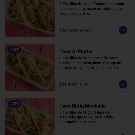
3 Tortillas de trigo, Pescado apanado 
sobre coleslaw, mayo acevichada y un 
toque de cilantro.
$10.792
$13.490
-
20
%
Taco Al Pastor
3 Tortillas de trigo, Lomo de cerdo 
marinado en salsa picante y jugo de 
naranja, mayochipotle, piña, limón, 
cebolla y cilantro acompañado.
$11.192
$13.990
-
20
%
Taco Birria Mechada
3 Tortillas de trigo,tTinga de 
Mechada, queso gauda fundido 
acompañado de birria