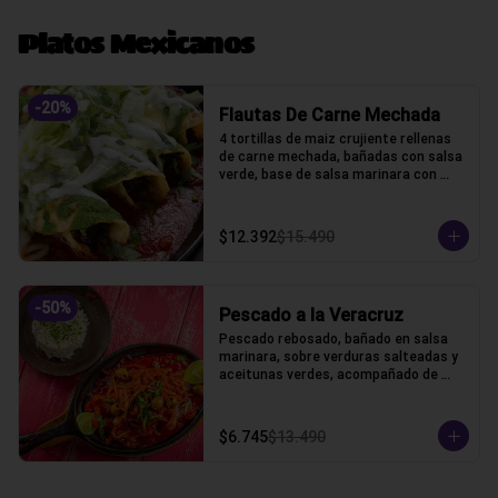
Platos Mexicanos
-
20
%
Flautas De Carne Mechada
4 tortillas de maiz crujiente rellenas 
de carne mechada, bañadas con salsa 
verde, base de salsa marinara con 
lechuga, gratinado con queso gauda, 
crama acida y cilantro.
$12.392
$15.490
-
50
%
Pescado a la Veracruz
Pescado rebosado, bañado en salsa 
marinara, sobre verduras salteadas y 
aceitunas verdes, acompañado de 
arroz blanco
$6.745
$13.490