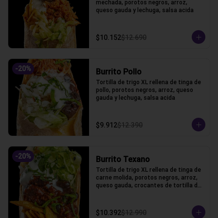
mechada, porotos negros, arroz, 
queso gauda y lechuga, salsa acida
$10.152
$12.690
-
20
%
Burrito Pollo
Tortilla de trigo XL rellena de tinga de 
pollo, porotos negros, arroz, queso 
gauda y lechuga, salsa acida
$9.912
$12.390
-
20
%
Burrito Texano
Tortilla de trigo XL rellena de tinga de 
carne molida, porotos negros, arroz, 
queso gauda, crocantes de tortilla de 
maiz y lechuga, salsa acida
$10.392
$12.990