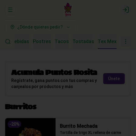
Abrir menu de navegación
Logi
¿Dónde quieres pedir?
tras
Bebidas
Postres
Tacos
Tostadas
Tex Mex
Acumula
Puntos Rosita
Únete
Regístrate, gana puntos con tus compras y
canjealos por productos y más
Burritos
-
20
%
Burrito Mechada
Tortilla de trigo XL rellena de carne 