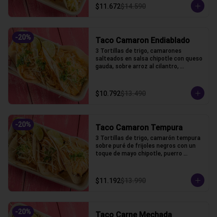
$11.672
$14.590
-
20
%
Taco Camaron Endiablado
3 Tortillas de trigo, camarones 
salteados en salsa chipotle con queso 
gauda, sobre arroz al cilantro, 
coronado con puerro crocante y 
cilantro
$10.792
$13.490
-
20
%
Taco Camaron Tempura
3 Tortillas de trigo, camarón tempura 
sobre puré de frijoles negros con un 
toque de mayo chipotle, puerro 
crocante y un toque de cilantro.
$11.192
$13.990
-
20
%
Taco Carne Mechada