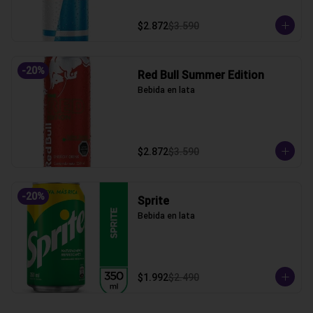
$2.872
$3.590
-
20
%
Red Bull Summer Edition
Bebida en lata
$2.872
$3.590
-
20
%
Sprite
Bebida en lata
$1.992
$2.490