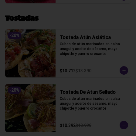
Tostadas
-
20
%
Tostada Atún Asiática
Cubos de atún marinados en salsa 
unagui y aceite de sésamo, mayo 
chipotle y puerro crocante
$10.712
$13.390
-
20
%
Tostada De Atun Sellado
Cubos de atún marinados en salsa 
unagui y aceite de sésamo, mayo 
chipotle y puerro crocante
$10.392
$12.990