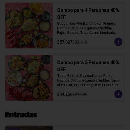
Combo para 4 Personas 40%
OFF
Guacamole Rosita, Chicken Fingers, 
Nachos C/Chilis y queso cheddar, 
Fajita Rosita, Taco Carne Mechada 
(Tacos con tortilla de trigo)
$57.827
$82.610
Combo para 5 Personas 40%
OFF
Tabla Rosita, Quesadilla de Pollo, 
Nachos C/Chili y queso cheddar, Taco 
al Pastor, Fajita Hang Over (Tacos con 
tortilla de trigo)
$64.260
$91.800
Entradas