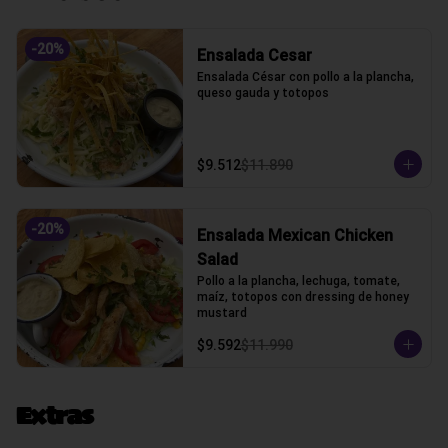
-
20
%
Ensalada Cesar
Ensalada César con pollo a la plancha, 
queso gauda y totopos
$9.512
$11.890
-
20
%
Ensalada Mexican Chicken
Salad
Pollo a la plancha, lechuga, tomate, 
maíz, totopos con dressing de honey 
mustard
$9.592
$11.990
Extras