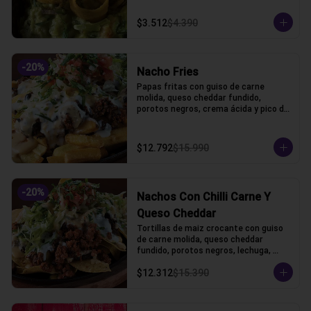
$3.512
$4.390
-
20
%
Nacho Fries
Papas fritas con guiso de carne 
molida, queso cheddar fundido, 
porotos negros, crema ácida y pico de 
gallo.
$12.792
$15.990
-
20
%
Nachos Con Chilli Carne Y
Queso Cheddar
Tortillas de maiz crocante con guiso 
de carne molida, queso cheddar 
fundido, porotos negros, lechuga, 
crema acida y pico de gallo
$12.312
$15.390