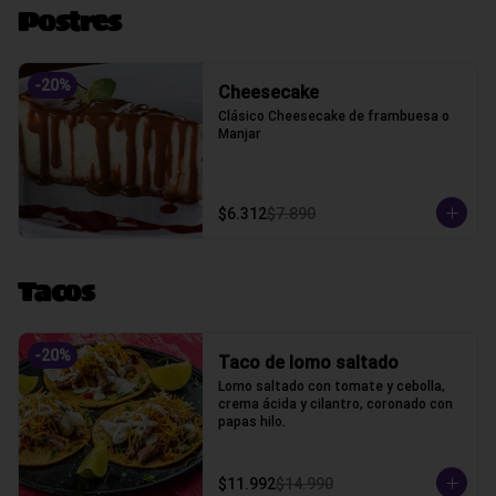
Postres
-
20
%
Cheesecake
Clásico Cheesecake de frambuesa o 
Manjar
$6.312
$7.890
Tacos
-
20
%
Taco de lomo saltado
Lomo saltado con tomate y cebolla, 
crema ácida y cilantro, coronado con 
papas hilo.
$11.992
$14.990