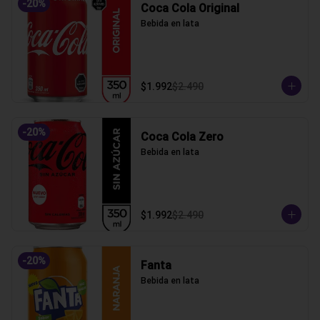
-
20
%
Coca Cola Original
Bebida en lata
$1.992
$2.490
-
20
%
Coca Cola Zero
Bebida en lata
$1.992
$2.490
-
20
%
Fanta
Bebida en lata