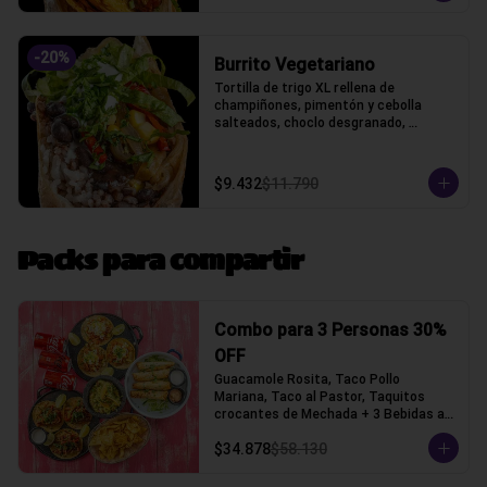
-
20
%
Burrito Vegetariano
Tortilla de trigo XL rellena de 
champiñones, pimentón y cebolla 
salteados, choclo desgranado, 
porotos negros, arroz, queso gauda y 
lechuga, acompañado con pico de 
gallo y crema ácida, acompañado con 
$9.432
$11.790
papas fritas.
Packs para compartir
Combo para 3 Personas 30%
OFF
Guacamole Rosita, Taco Pollo 
Mariana, Taco al Pastor, Taquitos 
crocantes de Mechada + 3 Bebidas a 
elección (Tacos con tortilla de trigo)
$34.878
$58.130