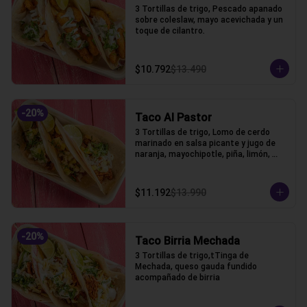
3 Tortillas de trigo, Pescado apanado 
sobre coleslaw, mayo acevichada y un 
toque de cilantro.
$10.792
$13.490
-
20
%
Taco Al Pastor
3 Tortillas de trigo, Lomo de cerdo 
marinado en salsa picante y jugo de 
naranja, mayochipotle, piña, limón, 
cebolla y cilantro acompañado.
$11.192
$13.990
-
20
%
Taco Birria Mechada
3 Tortillas de trigo,tTinga de 
Mechada, queso gauda fundido 
acompañado de birria