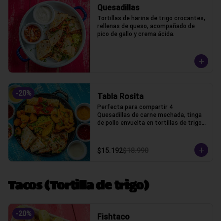
Quesadillas
Tortillas de harina de trigo crocantes, 
rellenas de queso, acompañado de 
pico de gallo y crema ácida.
-
20
%
Tabla Rosita
Perfecta para compartir 4 
Quesadillas de carne mechada, tinga 
de pollo envuelta en tortillas de trigo, 
camarones crocantes, chicken fingers 
y guacamole, cilantro, salsas bbq, 
chipotle, acida, honey, marinara y pico 
$15.192
$18.990
de gallo
Tacos (Tortilla de trigo)
-
20
%
Fishtaco