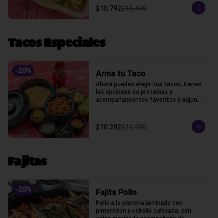
$10.792
$13.490
Tacos Especiales
-
20
%
Arma tu Taco
Ahora puedes elegir tus tacos, tienes 
las opciones de proteínas y 
acompañamientos favoritos y algunos 
extras
$10.392
$12.990
Fajitas
-
20
%
Fajita Pollo
Pollo a la plancha laminado con 
pimentéon y cebolla salteada, con 