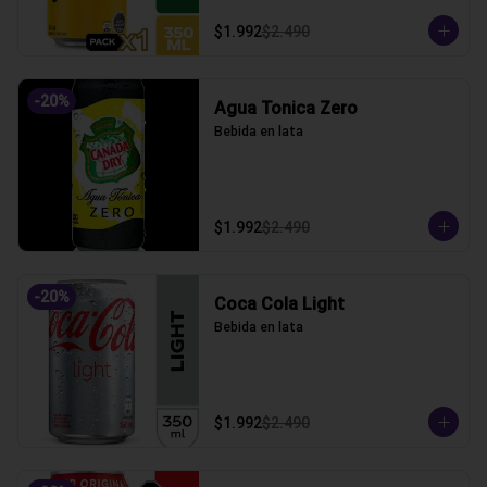
$1.992
$2.490
-
20
%
Agua Tonica Zero
Bebida en lata
$1.992
$2.490
-
20
%
Coca Cola Light
Bebida en lata
$1.992
$2.490