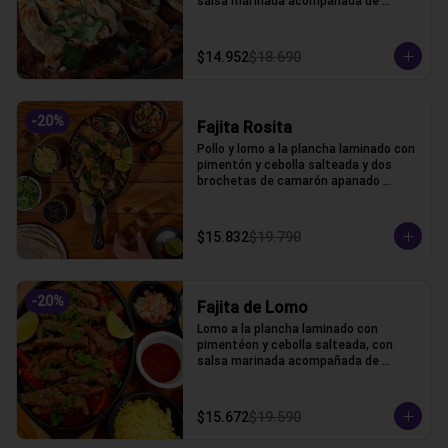
salsa marinada acompañada de 
lechuga, pico de gallo, frijoles, queso y 
tortillas de harina de trigo.
$14.952
$18.690
-
20
%
Fajita Rosita
Pollo y lomo a la plancha laminado con 
pimentón y cebolla salteada y dos 
brochetas de camarón apanado 
acompañada de lechuga, pico de gallo, 
frijoles, queso y tortillas de harina de 
trigo.
$15.832
$19.790
-
20
%
Fajita de Lomo
Lomo a la plancha laminado con 
pimentéon y cebolla salteada, con 
salsa marinada acompañada de 
lechuga, pico de gallo, frijoles, queso y 
tortillas de harina de trigo.
$15.672
$19.590