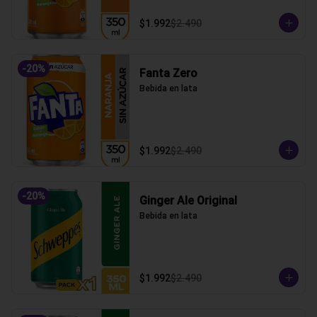
$1.992
$2.490
-
20
%
Fanta Zero
Bebida en lata
$1.992
$2.490
-
20
%
Ginger Ale Original
Bebida en lata
$1.992
$2.490