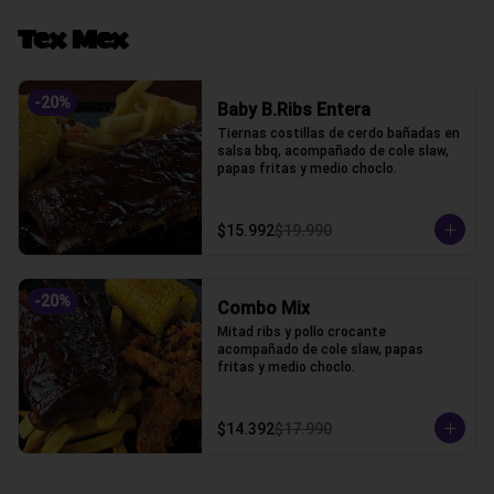
Tex Mex
-
20
%
Baby B.Ribs Entera
Tiernas costillas de cerdo bañadas en 
salsa bbq, acompañado de cole slaw, 
papas fritas y medio choclo.
$15.992
$19.990
-
20
%
Combo Mix
Mitad ribs y pollo crocante 
acompañado de cole slaw, papas 
fritas y medio choclo.
$14.392
$17.990