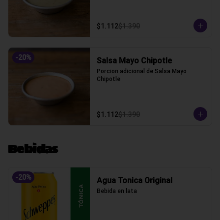
$1.112
$1.390
-
20
%
Salsa Mayo Chipotle
Porcion adicional de Salsa Mayo 
Chipotle
$1.112
$1.390
Bebidas
-
20
%
Agua Tonica Original
Bebida en lata