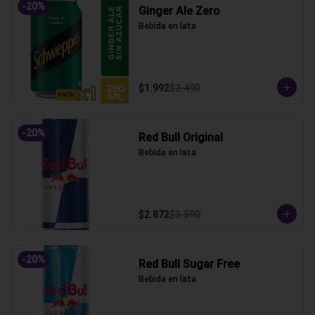
-
20
%
Ginger Ale Zero
Bebida en lata
$1.992
$2.490
-
20
%
Red Bull Original
Bebida en lata
$2.872
$3.590
-
20
%
Red Bull Sugar Free
Bebida en lata