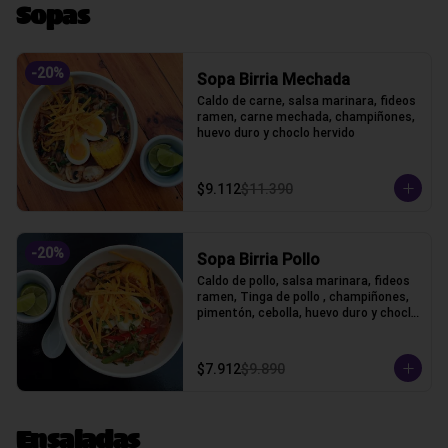
Sopas
-
20
%
Sopa Birria Mechada
Caldo de carne, salsa marinara, fideos 
ramen, carne mechada, champiñones, 
huevo duro y choclo hervido
$9.112
$11.390
-
20
%
Sopa Birria Pollo
Caldo de pollo, salsa marinara, fideos 
ramen, Tinga de pollo , champiñones, 
pimentón, cebolla, huevo duro y choclo 
hervido
$7.912
$9.890
Ensaladas