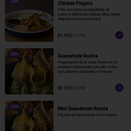
-
20
%
Chicken Fingers
Pollo crocante acompañado de 
nuestra deliciosas salsas BBQ, mayo 
chipotle y honey mustard.
$9.592
$11.990
-
20
%
Guacamole Rosita
Preparación de la casa, hecha en el 
momento para poder percibir todos 
sus sabores naturales y frescos.
$8.792
$10.990
-
20
%
Mini Guacamole Rosita
Porcion de Guacamole con totopos