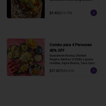
porotos negros, arroz, queso 
gauda y lechuga, acompañado con 
pico de gallo y crema ácida, 
$9.432
$11.790
acompañado con papas fritas.
Combo para 4 Personas
40% OFF
Guacamole Rosita, Chicken 
Fingers, Nachos C/Chilis y queso 
cheddar, Fajita Rosita, Taco Carne 
Mechada (Tacos con tortilla de 
$57.827
$82.610
trigo)