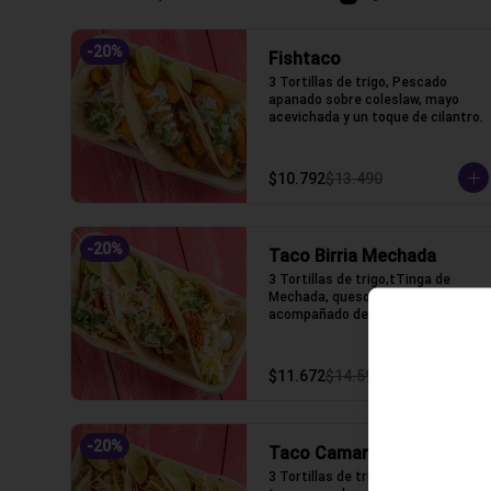
-
20
%
Fishtaco
3 Tortillas de trigo, Pescado 
apanado sobre coleslaw, mayo 
acevichada y un toque de cilantro.
$10.792
$13.490
-
20
%
Taco Birria Mechada
3 Tortillas de trigo,tTinga de 
Mechada, queso gauda fundido 
acompañado de birria
$11.672
$14.590
-
20
%
Taco Camaron Tempura
3 Tortillas de trigo, camarón 