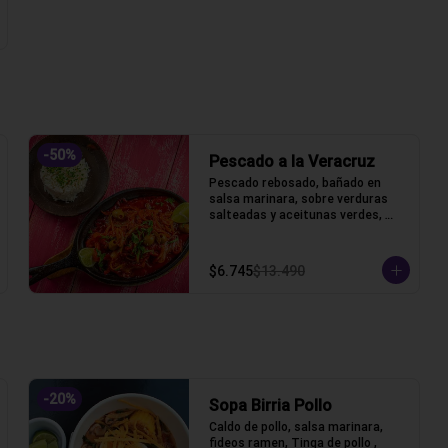
-
50
%
Pescado a la Veracruz
Pescado rebosado, bañado en 
salsa marinara, sobre verduras 
salteadas y aceitunas verdes, 
acompañado de arroz blanco
$6.745
$13.490
-
20
%
Sopa Birria Pollo
Caldo de pollo, salsa marinara, 
fideos ramen, Tinga de pollo , 