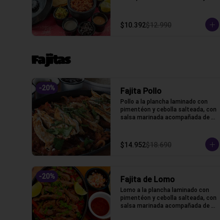
algunos extras
$10.392
$12.990
Fajitas
-
20
%
Fajita Pollo
Pollo a la plancha laminado con 
pimentéon y cebolla salteada, con 
salsa marinada acompañada de 
lechuga, pico de gallo, frijoles, 
queso y tortillas de harina de 
trigo.
$14.952
$18.690
-
20
%
Fajita de Lomo
Lomo a la plancha laminado con 
pimentéon y cebolla salteada, con 
salsa marinada acompañada de 
lechuga, pico de gallo, frijoles, 