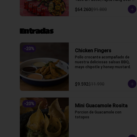
(Tacos con tortilla de trigo)
$64.260
$91.800
Entradas
-
20
%
Chicken Fingers
Pollo crocante acompañado de 
nuestra deliciosas salsas BBQ, 
mayo chipotle y honey mustard.
$9.592
$11.990
-
20
%
Mini Guacamole Rosita
Porcion de Guacamole con 
totopos