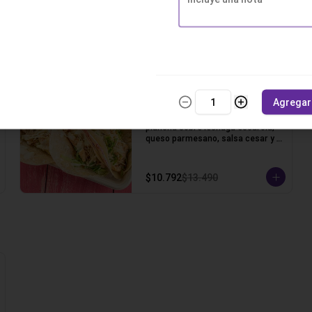
carne mechada, queso gauda, 
crema ácida, pico de gallo y un 
toque de cilantro.
$11.592
$14.490
-
20
%
Taco Pollo Cesar
Agregar
3 Tortillas de trigo, pollo a la 
plancha sobre lechuga escarola, 
queso parmesano, salsa cesar y 
un toque de cilantro.
$10.792
$13.490