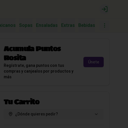
Login
xicanos
Sopas
Ensaladas
Extras
Bebidas
Postres
Tac
Acumula
Puntos
Rosita
Únete
Regístrate, gana puntos con tus
compras y canjealos por productos y
más
Tu Carrito
¿Dónde quieres pedir?