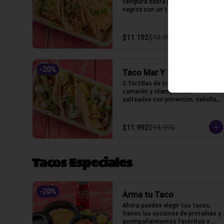
tempura sobre puré de frijoles 
negros con un toque de mayo 
chipotle, puerro crocante y un 
toque de cilantro.
$11.192
$13.990
-
20
%
Taco Mar Y Tierra
3 Tortillas de trigo, Lomo, 
camarón y champiñones 
salteados con pimenton, cebolla, 
crema ácida y un toque de 
cilantro.
$11.992
$14.990
Tacos Especiales
-
20
%
Arma tu Taco
Ahora puedes elegir tus tacos, 
tienes las opciones de proteínas y 
acompañamientos favoritos y 