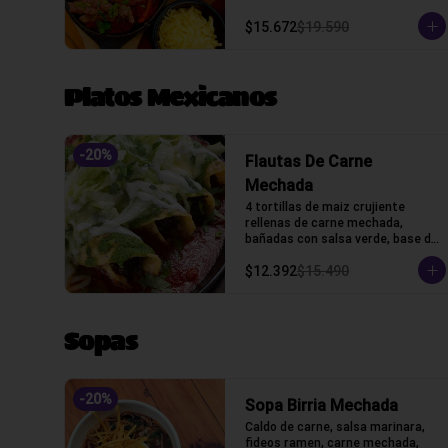
queso y tortillas de harina de 
trigo.
$15.672
$19.590
Platos Mexicanos
-
20
%
Flautas De Carne
Mechada
4 tortillas de maiz crujiente 
rellenas de carne mechada, 
bañadas con salsa verde, base de 
salsa marinara con lechuga, 
$12.392
$15.490
gratinado con queso gauda, 
crama acida y cilantro.
Sopas
-
20
%
Sopa Birria Mechada
Caldo de carne, salsa marinara, 
fideos ramen, carne mechada, 