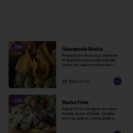
-
20
%
Guacamole Rosita
Preparación de la casa, hecha en 
el momento para poder percibir 
todos sus sabores naturales y 
frescos.
$8.792
$10.990
-
20
%
Nacho Fries
Papas fritas con guiso de carne 
molida, queso cheddar fundido, 
porotos negros, crema ácida y 
pico de gallo.