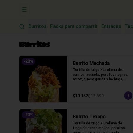
Abrir menu de navegación
Burritos
Packs para compartir
Entradas
Tac
Burritos
-
20
%
Burrito Mechada
Tortilla de trigo XL rellena de 
carne mechada, porotos negros, 
arroz, queso gauda y lechuga, 
salsa acida
$10.152
$12.690
-
20
%
Burrito Texano
Tortilla de trigo XL rellena de 
tinga de carne molida, porotos 
negros, arroz, queso gauda, 