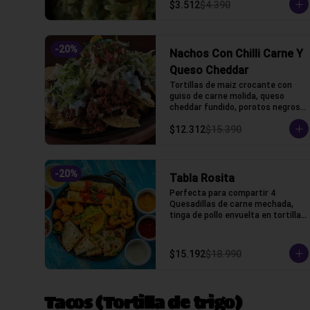
$3.512
$4.390
-
20
%
Nachos Con Chilli Carne Y
Queso Cheddar
Tortillas de maiz crocante con 
guiso de carne molida, queso 
cheddar fundido, porotos negros, 
lechuga, crema acida y pico de 
$12.312
$15.390
gallo
-
20
%
Tabla Rosita
Perfecta para compartir 4 
Quesadillas de carne mechada, 
tinga de pollo envuelta en tortillas 
de trigo, camarones crocantes, 
chicken fingers y guacamole, 
cilantro, salsas bbq, chipotle, 
$15.192
$18.990
acida, honey, marinara y pico de 
gallo
Tacos (Tortilla de trigo)