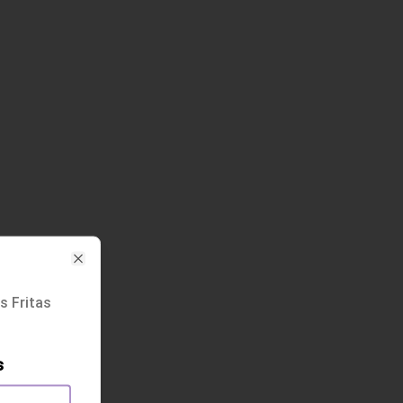
Close
s Fritas
s