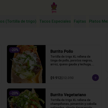
os (Tortilla de trigo)
Tacos Especiales
Fajitas
Platos Me
-
20
%
Burrito Pollo
Tortilla de trigo XL rellena de 
tinga de pollo, porotos negros, 
arroz, queso gauda y lechuga, 
salsa acida
$9.912
$12.390
-
20
%
Burrito Vegetariano
Tortilla de trigo XL rellena de 
champiñones, pimentón y cebolla 
salteados, choclo desgranado, 