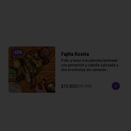
-
20
%
Fajita Rosita
Pollo y lomo a la plancha laminado 
con pimentón y cebolla salteada y 
dos brochetas de camarón 
apanado acompañada de lechuga, 
pico de gallo, frijoles, queso y 
tortillas de harina de trigo.
$15.832
$19.790