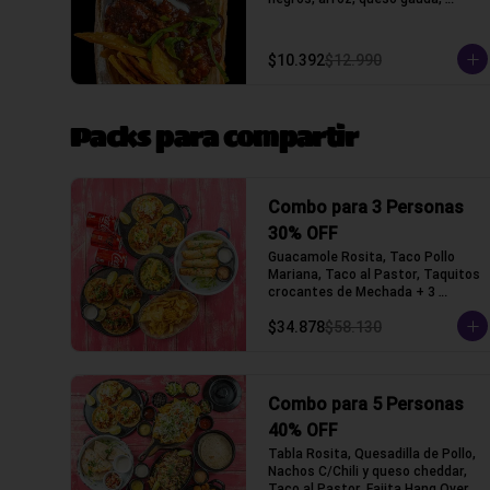
crocantes de tortilla de maiz y 
lechuga, salsa acida
$10.392
$12.990
Packs para compartir
Combo para 3 Personas
30% OFF
Guacamole Rosita, Taco Pollo 
Mariana, Taco al Pastor, Taquitos 
crocantes de Mechada + 3 
Bebidas a elección (Tacos con 
$34.878
$58.130
tortilla de trigo)
Combo para 5 Personas
40% OFF
Tabla Rosita, Quesadilla de Pollo, 
Nachos C/Chili y queso cheddar, 
Taco al Pastor, Fajita Hang Over 