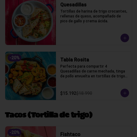
Quesadillas
Tortillas de harina de trigo crocantes, 
rellenas de queso, acompañado de 
pico de gallo y crema ácida.
-
20
%
Tabla Rosita
Perfecta para compartir 4 
Quesadillas de carne mechada, tinga 
de pollo envuelta en tortillas de trigo, 
camarones crocantes, chicken fingers 
y guacamole, cilantro, salsas bbq, 
chipotle, acida, honey, marinara y pico 
$15.192
$18.990
de gallo
Tacos (Tortilla de trigo)
-
20
%
Fishtaco