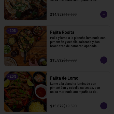
salsa marinada acompañada de 
lechuga, pico de gallo, frijoles, queso y 
tortillas de harina de trigo.
$14.952
$18.690
-
20
%
Fajita Rosita
Pollo y lomo a la plancha laminado con 
pimentón y cebolla salteada y dos 
brochetas de camarón apanado 
acompañada de lechuga, pico de gallo, 
frijoles, queso y tortillas de harina de 
trigo.
$15.832
$19.790
-
20
%
Fajita de Lomo
Lomo a la plancha laminado con 
pimentéon y cebolla salteada, con 
salsa marinada acompañada de 
lechuga, pico de gallo, frijoles, queso y 
tortillas de harina de trigo.
$15.672
$19.590