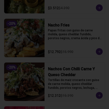
$3.512
$4.390
-
20
%
Nacho Fries
Papas fritas con guiso de carne 
molida, queso cheddar fundido, 
porotos negros, crema ácida y pico de 
gallo.
$12.792
$15.990
-
20
%
Nachos Con Chilli Carne Y
Queso Cheddar
Tortillas de maiz crocante con guiso 
de carne molida, queso cheddar 
fundido, porotos negros, lechuga, 
crema acida y pico de gallo
$12.312
$15.390