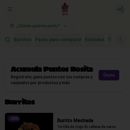
Abrir menu de navegación
Logi
¿Dónde quieres pedir?
Burritos
Packs para compartir
Entradas
Tacos (Tor
Acumula
Puntos Rosita
Únete
Regístrate, gana puntos con tus compras y
canjealos por productos y más
Burritos
-
20
%
Burrito Mechada
Tortilla de trigo XL rellena de carne 