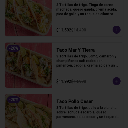
3 Tortillas de trigo, Tinga de carne 
mechada, queso gauda, crema ácida, 
pico de gallo y un toque de cilantro.
$11.592
$14.490
-
20
%
Taco Mar Y Tierra
3 Tortillas de trigo, Lomo, camarón y 
champiñones salteados con 
pimenton, cebolla, crema ácida y un 
toque de cilantro.
$11.992
$14.990
-
20
%
Taco Pollo Cesar
3 Tortillas de trigo, pollo a la plancha 
sobre lechuga escarola, queso 
parmesano, salsa cesar y un toque de 
cilantro.