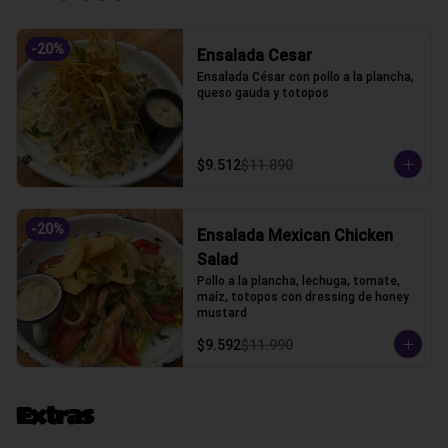
-
20
%
Ensalada Cesar
Ensalada César con pollo a la plancha, 
queso gauda y totopos
$9.512
$11.890
-
20
%
Ensalada Mexican Chicken
Salad
Pollo a la plancha, lechuga, tomate, 
maíz, totopos con dressing de honey 
mustard
$9.592
$11.990
Extras