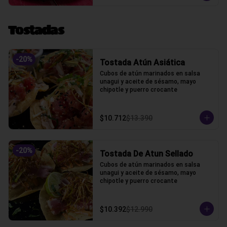
Tostadas
-
20
%
Tostada Atún Asiática
Cubos de atún marinados en salsa 
unagui y aceite de sésamo, mayo 
chipotle y puerro crocante
$10.712
$13.390
-
20
%
Tostada De Atun Sellado
Cubos de atún marinados en salsa 
unagui y aceite de sésamo, mayo 
chipotle y puerro crocante
$10.392
$12.990