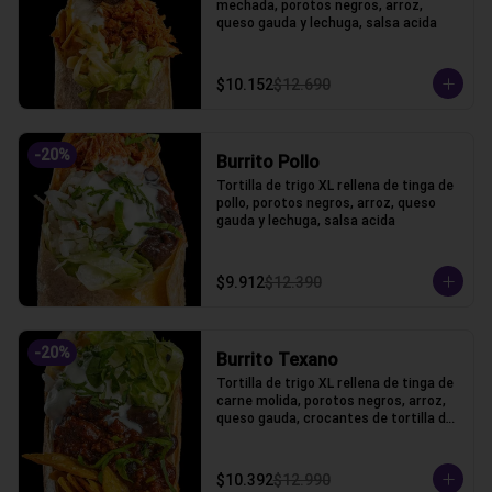
mechada, porotos negros, arroz, 
queso gauda y lechuga, salsa acida
$10.152
$12.690
-
20
%
Burrito Pollo
Tortilla de trigo XL rellena de tinga de 
pollo, porotos negros, arroz, queso 
gauda y lechuga, salsa acida
$9.912
$12.390
-
20
%
Burrito Texano
Tortilla de trigo XL rellena de tinga de 
carne molida, porotos negros, arroz, 
queso gauda, crocantes de tortilla de 
maiz y lechuga, salsa acida
$10.392
$12.990