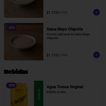
$1.112
$1.390
-
20
%
Salsa Mayo Chipotle
Porcion adicional de Salsa Mayo 
Chipotle
$1.112
$1.390
Bebidas
-
20
%
Agua Tonica Original
Bebida en lata