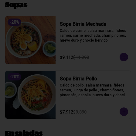
Sopas
-
20
%
Sopa Birria Mechada
Caldo de carne, salsa marinara, fideos 
ramen, carne mechada, champiñones, 
huevo duro y choclo hervido
$9.112
$11.390
-
20
%
Sopa Birria Pollo
Caldo de pollo, salsa marinara, fideos 
ramen, Tinga de pollo , champiñones, 
pimentón, cebolla, huevo duro y choclo 
hervido
$7.912
$9.890
Ensaladas