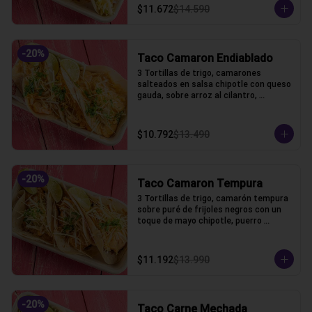
$11.672
$14.590
-
20
%
Taco Camaron Endiablado
3 Tortillas de trigo, camarones 
salteados en salsa chipotle con queso 
gauda, sobre arroz al cilantro, 
coronado con puerro crocante y 
cilantro
$10.792
$13.490
-
20
%
Taco Camaron Tempura
3 Tortillas de trigo, camarón tempura 
sobre puré de frijoles negros con un 
toque de mayo chipotle, puerro 
crocante y un toque de cilantro.
$11.192
$13.990
-
20
%
Taco Carne Mechada