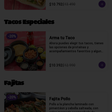
$10.792
$13.490
Tacos Especiales
-
20
%
Arma tu Taco
Ahora puedes elegir tus tacos, tienes 
las opciones de proteínas y 
acompañamientos favoritos y algunos 
extras
$10.392
$12.990
Fajitas
-
20
%
Fajita Pollo
Pollo a la plancha laminado con 
pimentéon y cebolla salteada, con 