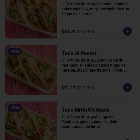
3 Tortillas de trigo, Pescado apanado 
sobre coleslaw, mayo acevichada y un 
toque de cilantro.
$10.792
$13.490
-
20
%
Taco Al Pastor
3 Tortillas de trigo, Lomo de cerdo 
marinado en salsa picante y jugo de 
naranja, mayochipotle, piña, limón, 
cebolla y cilantro acompañado.
$11.192
$13.990
-
20
%
Taco Birria Mechada
3 Tortillas de trigo,tTinga de 
Mechada, queso gauda fundido 
acompañado de birria