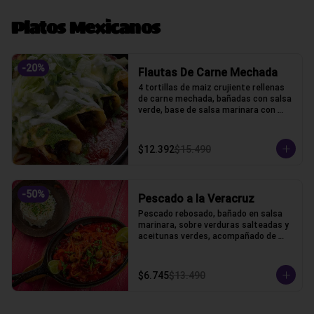
Platos Mexicanos
-
20
%
Flautas De Carne Mechada
4 tortillas de maiz crujiente rellenas 
de carne mechada, bañadas con salsa 
verde, base de salsa marinara con 
lechuga, gratinado con queso gauda, 
crama acida y cilantro.
$12.392
$15.490
-
50
%
Pescado a la Veracruz
Pescado rebosado, bañado en salsa 
marinara, sobre verduras salteadas y 
aceitunas verdes, acompañado de 
arroz blanco
$6.745
$13.490