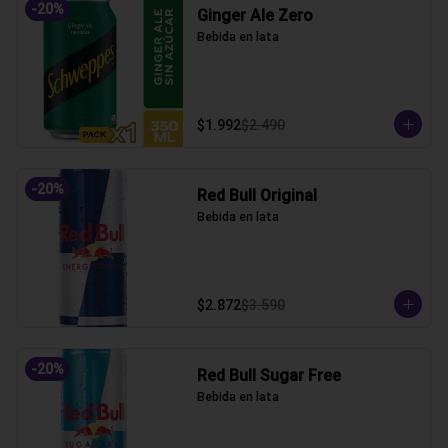
-
20
%
Ginger Ale Zero
Bebida en lata
$1.992
$2.490
-
20
%
Red Bull Original
Bebida en lata
$2.872
$3.590
-
20
%
Red Bull Sugar Free
Bebida en lata