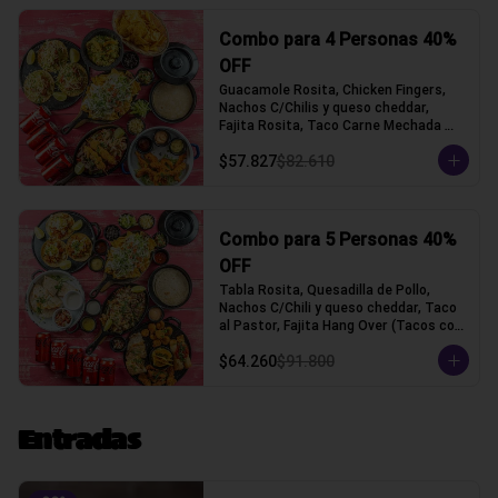
Combo para 4 Personas 40%
OFF
Guacamole Rosita, Chicken Fingers, 
Nachos C/Chilis y queso cheddar, 
Fajita Rosita, Taco Carne Mechada 
(Tacos con tortilla de trigo)
$57.827
$82.610
Combo para 5 Personas 40%
OFF
Tabla Rosita, Quesadilla de Pollo, 
Nachos C/Chili y queso cheddar, Taco 
al Pastor, Fajita Hang Over (Tacos con 
tortilla de trigo)
$64.260
$91.800
Entradas