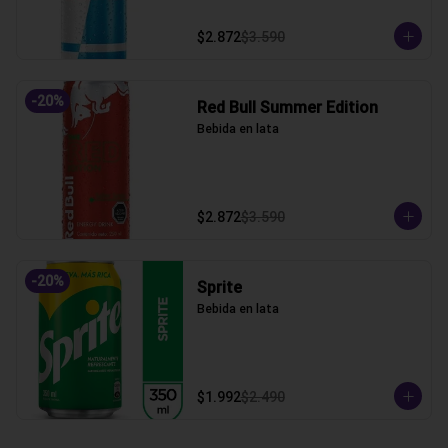
$2.872
$3.590
-
20
%
Red Bull Summer Edition
Bebida en lata
$2.872
$3.590
-
20
%
Sprite
Bebida en lata
$1.992
$2.490