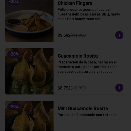
-
20
%
Chicken Fingers
Pollo crocante acompañado de 
nuestra deliciosas salsas BBQ, mayo 
chipotle y honey mustard.
$9.592
$11.990
-
20
%
Guacamole Rosita
Preparación de la casa, hecha en el 
momento para poder percibir todos 
sus sabores naturales y frescos.
$8.792
$10.990
-
20
%
Mini Guacamole Rosita
Porcion de Guacamole con totopos