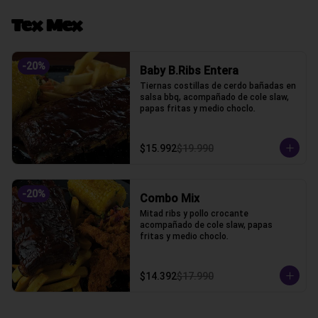
Tex Mex
-
20
%
Baby B.Ribs Entera
Tiernas costillas de cerdo bañadas en 
salsa bbq, acompañado de cole slaw, 
papas fritas y medio choclo.
$15.992
$19.990
-
20
%
Combo Mix
Mitad ribs y pollo crocante 
acompañado de cole slaw, papas 
fritas y medio choclo.
$14.392
$17.990