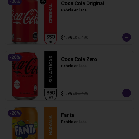
-
20
%
Coca Cola Original
Bebida en lata
$1.992
$2.490
-
20
%
Coca Cola Zero
Bebida en lata
$1.992
$2.490
-
20
%
Fanta
Bebida en lata