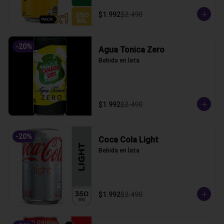
$1.992
$2.490
-
20
%
Agua Tonica Zero
Bebida en lata
$1.992
$2.490
-
20
%
Coca Cola Light
Bebida en lata
$1.992
$2.490