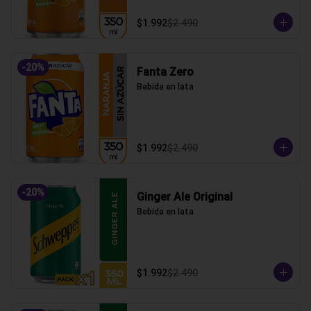
$1.992
$2.490
-
20
%
Fanta Zero
Bebida en lata
$1.992
$2.490
-
20
%
Ginger Ale Original
Bebida en lata
$1.992
$2.490