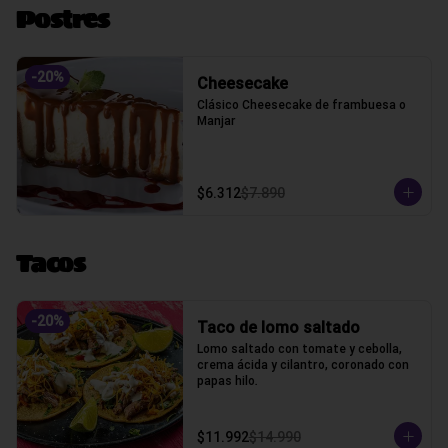
Postres
-
20
%
Cheesecake
Clásico Cheesecake de frambuesa o 
Manjar
$6.312
$7.890
Tacos
-
20
%
Taco de lomo saltado
Lomo saltado con tomate y cebolla, 
crema ácida y cilantro, coronado con 
papas hilo.
$11.992
$14.990