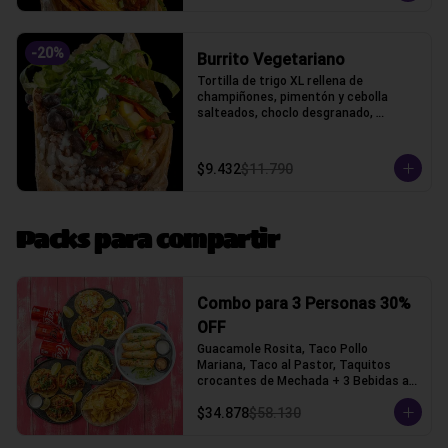
-
20
%
Burrito Vegetariano
Tortilla de trigo XL rellena de 
champiñones, pimentón y cebolla 
salteados, choclo desgranado, 
porotos negros, arroz, queso gauda y 
lechuga, acompañado con pico de 
gallo y crema ácida, acompañado con 
$9.432
$11.790
papas fritas.
Packs para compartir
Combo para 3 Personas 30%
OFF
Guacamole Rosita, Taco Pollo 
Mariana, Taco al Pastor, Taquitos 
crocantes de Mechada + 3 Bebidas a 
elección (Tacos con tortilla de trigo)
$34.878
$58.130