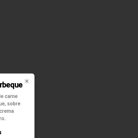
rbeque
Close
 de carne
ue, sobre
 crema
ro.
s