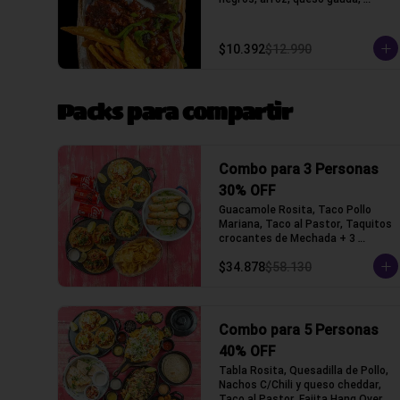
crocantes de tortilla de maiz y 
lechuga, salsa acida
$10.392
$12.990
Packs para compartir
Combo para 3 Personas
30% OFF
Guacamole Rosita, Taco Pollo 
Mariana, Taco al Pastor, Taquitos 
crocantes de Mechada + 3 
Bebidas a elección (Tacos con 
$34.878
$58.130
tortilla de trigo)
Combo para 5 Personas
40% OFF
Tabla Rosita, Quesadilla de Pollo, 
Nachos C/Chili y queso cheddar, 
Taco al Pastor, Fajita Hang Over 