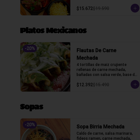
queso y tortillas de harina de 
trigo.
$15.672
$19.590
Platos Mexicanos
-
20
%
Flautas De Carne
Mechada
4 tortillas de maiz crujiente 
rellenas de carne mechada, 
bañadas con salsa verde, base de 
salsa marinara con lechuga, 
$12.392
$15.490
gratinado con queso gauda, 
crama acida y cilantro.
Sopas
-
20
%
Sopa Birria Mechada
Caldo de carne, salsa marinara, 
fideos ramen, carne mechada, 