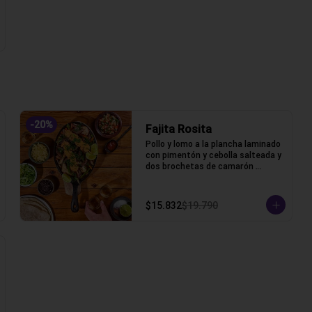
-
20
%
Fajita Rosita
Pollo y lomo a la plancha laminado 
con pimentón y cebolla salteada y 
dos brochetas de camarón 
apanado acompañada de lechuga, 
pico de gallo, frijoles, queso y 
tortillas de harina de trigo.
$15.832
$19.790