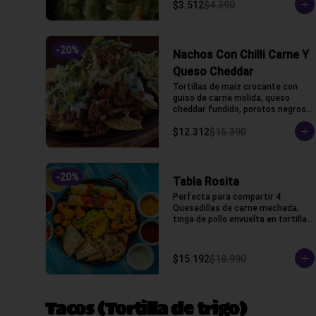
$3.512
$4.390
-
20
%
Nachos Con Chilli Carne Y
Queso Cheddar
Tortillas de maiz crocante con 
guiso de carne molida, queso 
cheddar fundido, porotos negros, 
lechuga, crema acida y pico de 
$12.312
$15.390
gallo
-
20
%
Tabla Rosita
Perfecta para compartir 4 
Quesadillas de carne mechada, 
tinga de pollo envuelta en tortillas 
de trigo, camarones crocantes, 
chicken fingers y guacamole, 
cilantro, salsas bbq, chipotle, 
$15.192
$18.990
acida, honey, marinara y pico de 
gallo
Tacos (Tortilla de trigo)