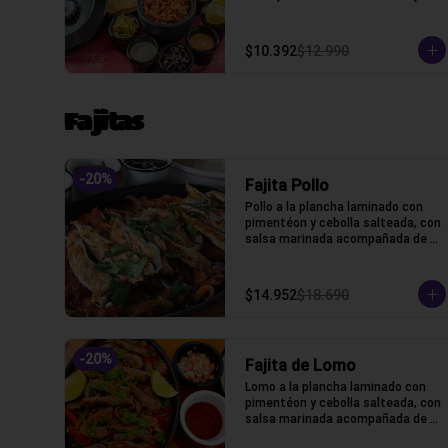
algunos extras
$10.392
$12.990
Fajitas
-
20
%
Fajita Pollo
Pollo a la plancha laminado con 
pimentéon y cebolla salteada, con 
salsa marinada acompañada de 
lechuga, pico de gallo, frijoles, 
queso y tortillas de harina de 
trigo.
$14.952
$18.690
-
20
%
Fajita de Lomo
Lomo a la plancha laminado con 
pimentéon y cebolla salteada, con 
salsa marinada acompañada de 
lechuga, pico de gallo, frijoles, 