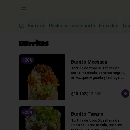
Abrir menu de navegación
Burritos
Packs para compartir
Entradas
Tac
Burritos
-
20
%
Burrito Mechada
Tortilla de trigo XL rellena de 
carne mechada, porotos negros, 
arroz, queso gauda y lechuga, 
salsa acida
$10.152
$12.690
-
20
%
Burrito Texano
Tortilla de trigo XL rellena de 
tinga de carne molida, porotos 
negros, arroz, queso gauda, 