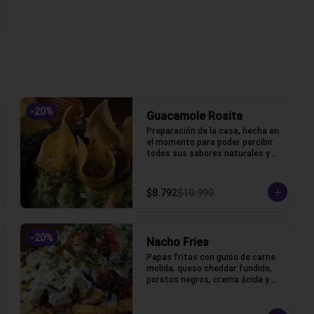
-
20
%
Guacamole Rosita
Preparación de la casa, hecha en 
el momento para poder percibir 
todos sus sabores naturales y 
frescos.
$8.792
$10.990
-
20
%
Nacho Fries
Papas fritas con guiso de carne 
molida, queso cheddar fundido, 
porotos negros, crema ácida y 
pico de gallo.