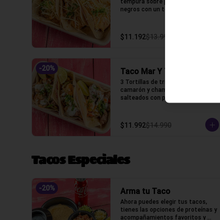
tempura sobre puré de frijoles 
negros con un toque de mayo 
chipotle, puerro crocante y un 
toque de cilantro.
$11.192
$13.990
-
20
%
Taco Mar Y Tierra
3 Tortillas de trigo, Lomo, 
camarón y champiñones 
salteados con pimenton, cebolla, 
crema ácida y un toque de 
cilantro.
$11.992
$14.990
Tacos Especiales
-
20
%
Arma tu Taco
Ahora puedes elegir tus tacos, 
tienes las opciones de proteínas y 
acompañamientos favoritos y 