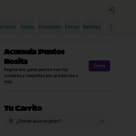
Login
xicanos
Sopas
Ensaladas
Extras
Bebidas
Postres
Tac
Acumula
Puntos
Rosita
Únete
Regístrate, gana puntos con tus
compras y canjealos por productos y
más
Tu Carrito
¿Dónde quieres pedir?