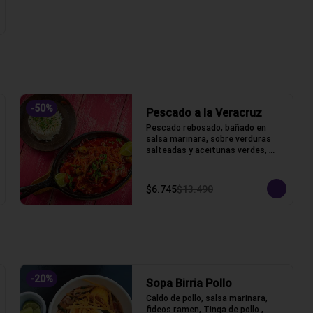
-
50
%
Pescado a la Veracruz
Pescado rebosado, bañado en 
salsa marinara, sobre verduras 
salteadas y aceitunas verdes, 
acompañado de arroz blanco
$6.745
$13.490
-
20
%
Sopa Birria Pollo
Caldo de pollo, salsa marinara, 
fideos ramen, Tinga de pollo , 