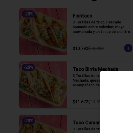
-
20
%
Fishtaco
3 Tortillas de trigo, Pescado 
apanado sobre coleslaw, mayo 
acevichada y un toque de cilantro.
$10.792
$13.490
-
20
%
Taco Birria Mechada
3 Tortillas de trigo,tTinga de 
Mechada, queso gauda fundido 
acompañado de birria
$11.672
$14.590
-
20
%
Taco Camaron Tempura
3 Tortillas de trigo, camarón 