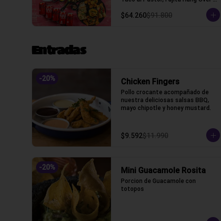
(Tacos con tortilla de trigo)
$64.260
$91.800
Entradas
-
20
%
Chicken Fingers
Pollo crocante acompañado de 
nuestra deliciosas salsas BBQ, 
mayo chipotle y honey mustard.
$9.592
$11.990
-
20
%
Mini Guacamole Rosita
Porcion de Guacamole con 
totopos