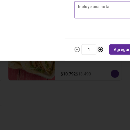
carne mechada, queso gauda, 
crema ácida, pico de gallo y un 
toque de cilantro.
$11.592
$14.490
-
20
%
Taco Pollo Cesar
3 Tortillas de trigo, pollo a la 
Agregar
plancha sobre lechuga escarola, 
queso parmesano, salsa cesar y 
un toque de cilantro.
$10.792
$13.490