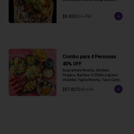
porotos negros, arroz, queso 
gauda y lechuga, acompañado con 
pico de gallo y crema ácida, 
$9.432
$11.790
acompañado con papas fritas.
Combo para 4 Personas
40% OFF
Guacamole Rosita, Chicken 
Fingers, Nachos C/Chilis y queso 
cheddar, Fajita Rosita, Taco Carne 
Mechada (Tacos con tortilla de 
$57.827
$82.610
trigo)